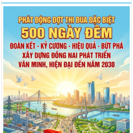
lượt xem: 30 | lượt tải:15
13/NQ-TTHĐND
Nghị quyết về chương trình giám sát của Thường trực Hội
đồng nhân dân xã Hưng Thịnh năm 2026
Thời gian đăng: 31/07/2026
lượt xem: 32 | lượt tải:17
01/2026/NQ-HĐND
Nghị quyết Ban hành Quy chế làm việc của Hội đồng nhân
dân, Thường trực Hội đồng nhân dân, các Ban của Hội đồng
nhân dân, Tổ đại biểu Hội đồng nhân dân và đại biểu Hội
đồng nhân dân xã Hưng Thịnh khóa VII, nhiệm kỳ 2026-2031
Thời gian đăng: 09/06/2026
lượt xem: 76 | lượt tải:38
12/NQ-HĐND
Nghị quyết về chương trình giám sát của Hội đồng nhân dân
xã Hưng Thịnh năm 2026
Thời gian đăng: 09/06/2026
lượt xem: 96 | lượt tải:40
1277/QĐ-UBND