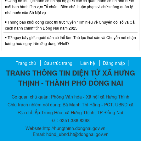
Công bố thủ tục hành chính nội bộ giữa các cơ quan hành chính nhà nước
mới ban hành lĩnh vực Tổ chức - Biên chế thuộc phạm vi chức năng quản lý
nhà nước của Sở Nội vụ
Thông báo khởi động cuộc thi trực tuyến “Tìm hiểu về Chuyển đổi số và Cải
cách hành chính” tỉnh Đồng Nai năm 2025
Từ ngay bây giờ, người dân có thể làm Thủ tục thai sản và Chuyển nơi nhận
lương hưu ngay trên ứng dụng VNeID
Trang chủ
Cấu trúc trang
Liên hệ
Đăng nhập
TRANG THÔNG TIN ĐIỆN TỬ XÃ HƯNG
THỊNH - THÀNH PHỐ ĐỒNG NAI
Cơ quan chủ quản: Phòng Văn hóa - Xã hội xã Hưng Thịnh
Chịu trách nhiệm nội dung: Bà Mạnh Thị Hằng - PCT. UBND xã
Địa chỉ: Ấp Trung Hòa, xã Hưng Thịnh, TP. Đồng Nai
ĐT: 0251.386.8298
Website:http://hungthinh.dongnai.gov.vn
Email: hdnd_ubnd.ht@dongnai.gov.vn​