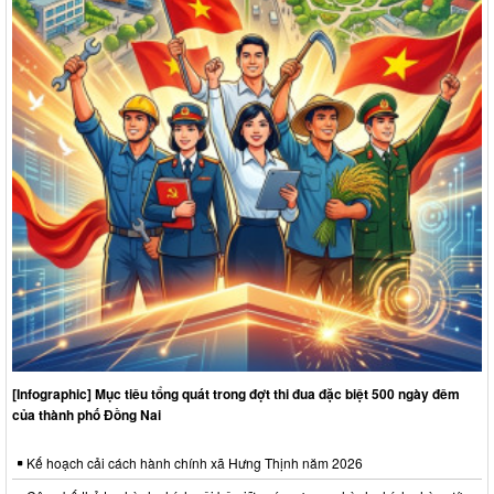
Quyết định về việc phê chuẩn kết quả bầu Chủ tịch, các Phó
Chủ tịch Ủy ban nhân dân xã Hưng Thịnh khóa VII, nhiệm kỳ
2026 - 2031
Thời gian đăng: 13/04/2026
lượt xem: 298 | lượt tải:56
01/NQ-HĐND
Nghị quyết về việc xác nhận kết quả bầu Chủ tịch Hội đồng
nhân dân xã Hưng Thịnh khóa VII, nhiệm kỳ 2026-2031
Thời gian đăng: 17/04/2026
lượt xem: 260 | lượt tải:51
[Infographic] Mục tiêu tổng quát trong đợt thi đua đặc biệt 500 ngày đêm
của thành phố Đồng Nai
Kế hoạch cải cách hành chính xã Hưng Thịnh năm 2026