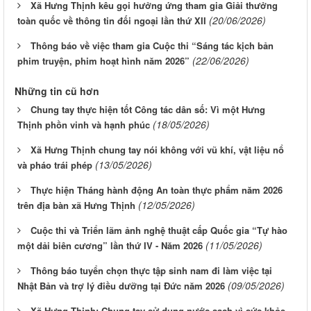
Xã Hưng Thịnh kêu gọi hưởng ứng tham gia Giải thưởng
(20/06/2026)
toàn quốc về thông tin đối ngoại lần thứ XII
Thông báo về việc tham gia Cuộc thi “Sáng tác kịch bản
(22/06/2026)
phim truyện, phim hoạt hình năm 2026”
Những tin cũ hơn
Chung tay thực hiện tốt Công tác dân số: Vì một Hưng
(18/05/2026)
Thịnh phồn vinh và hạnh phúc
Xã Hưng Thịnh chung tay nói không với vũ khí, vật liệu nổ
(13/05/2026)
và pháo trái phép
Thực hiện Tháng hành động An toàn thực phẩm năm 2026
(12/05/2026)
trên địa bàn xã Hưng Thịnh
Cuộc thi và Triển lãm ảnh nghệ thuật cấp Quốc gia “Tự hào
(11/05/2026)
một dải biên cương” lần thứ IV - Năm 2026
Thông báo tuyển chọn thực tập sinh nam đi làm việc tại
(09/05/2026)
Nhật Bản và trợ lý điều dưỡng tại Đức năm 2026
Xã Hưng Thịnh: Chung tay sử dụng nước sạch vì sức khỏe