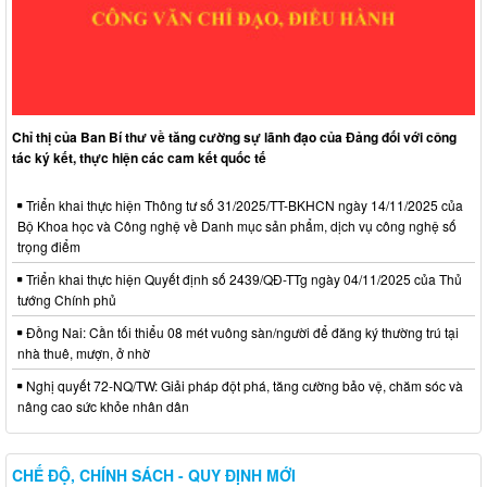
Nghị quyết về việc đề nghị điều chỉnh, bổ sung dự toán thu
ngân sách nhà nước, chi ngân sách địa phương đợt 1 năm
2026 trên địa bàn xã
Thời gian đăng: 31/07/2026
lượt xem: 31 | lượt tải:20
17/NQ-HĐND
Chỉ thị của Ban Bí thư về tăng cường sự lãnh đạo của Đảng đối với công
Nghị quyết về điều chỉnh, không tiếp tục thực hiện một số chỉ
tác ký kết, thực hiện các cam kết quốc tế
tiêu và bổ sung giải pháp thực hiện kế hoạch phát triển KTXH-
QPAN năm 2026 trên địa bàn xã Hưng Thịnh
Triển khai thực hiện Thông tư số 31/2025/TT-BKHCN ngày 14/11/2025 của
Thời gian đăng: 31/07/2026
Bộ Khoa học và Công nghệ về Danh mục sản phẩm, dịch vụ công nghệ số
lượt xem: 26 | lượt tải:15
trọng điểm
18/NQ-HĐND
Triển khai thực hiện Quyết định số 2439/QĐ-TTg ngày 04/11/2025 của Thủ
Nghị quyết về việc điều chỉnh, bổ sung Kế hoạch đầu tư công
tướng Chính phủ
năm 2026 (đợt 1) xã Hưng Thịnh
Đồng Nai: Cần tối thiểu 08 mét vuông sàn/người để đăng ký thường trú tại
Thời gian đăng: 31/07/2026
nhà thuê, mượn, ở nhờ
lượt xem: 30 | lượt tải:14
Nghị quyết 72-NQ/TW: Giải pháp đột phá, tăng cường bảo vệ, chăm sóc và
14/NQ-HĐND
nâng cao sức khỏe nhân dân
Nghị quyết về việc sắp xếp, tổ chức lại các ấp trên địa bàn xã
Hưng Thịnh
Thời gian đăng: 31/07/2026
CHẾ ĐỘ, CHÍNH SÁCH - QUY ĐỊNH MỚI