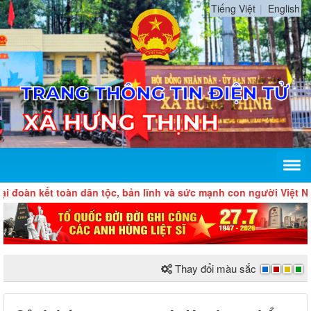
Tiếng Việt
English
n kết toàn dân tộc, bản lĩnh và sức mạnh con người Việt Nam, t
Thay đổi màu sắc