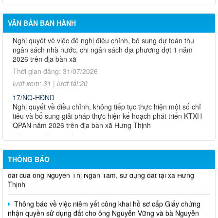
nhận quyền sử dụng đất bà Nguyễn Thị Nguyệt Quới địa chỉ thửa
lượt xem: 28 | lượt tải:25
tại xã Hưng Thịnh, Thành phố Đồng Nai
16/NQ-HĐND
VĂN BẢN BAN HÀNH
Nghị quyết về việc đề nghị điều chỉnh, bổ sung dự toán thu
Thông báo về việc nêm yết bản mô tả ranh giới, mốc giới thửa
ngân sách nhà nước, chi ngân sách địa phương đợt 1 năm
đất của bà Nguyễn Thị Kim Lan sử dụng đất tại xã Hưng Thịnh
2026 trên địa bàn xã
Thời gian đăng: 31/07/2026
Thông báo về việc niêm yết công khai hồ sơ mất giấy chứng
nhận quyền sử dụng đất của ông Trần Thanh Triều tại xã Hưng
lượt xem: 31 | lượt tải:20
Thịnh, Thành phố Đồng Nai
17/NQ-HĐND
Nghị quyết về điều chỉnh, không tiếp tục thực hiện một số chỉ
Thông báo về việc Niêm yết bản mô tả ranh giới, mốc giới thửa
tiêu và bổ sung giải pháp thực hiện kế hoạch phát triển KTXH-
đất của ông Hồ Sáu sử dụng đất tại xã Hưng Thịnh.
QPAN năm 2026 trên địa bàn xã Hưng Thịnh
Thời gian đăng: 31/07/2026
Thông báo niêm yết công khai mất Giấy CNQSDĐ của bà Lê
Thị Thanh
lượt xem: 26 | lượt tải:15
18/NQ-HĐND
Thông báo về việc Niêm yết bản mô tả ranh giới, mốc giới thửa
Nghị quyết về việc điều chỉnh, bổ sung Kế hoạch đầu tư công
THÔNG BÁO
đất của ông Nguyễn Thị Ngân Tâm, sử dụng đất tại xã Hưng
năm 2026 (đợt 1) xã Hưng Thịnh
Thịnh
Thời gian đăng: 31/07/2026
Thông báo về việc niêm yết công khai hồ sơ cấp Giấy chứng
lượt xem: 30 | lượt tải:14
nhận quyền sử dụng đất cho ông Nguyễn Vững và bà Nguyễn
14/NQ-HĐND
Thị Mến tại xã Hưng Thịnh
Nghị quyết về việc sắp xếp, tổ chức lại các ấp trên địa bàn xã