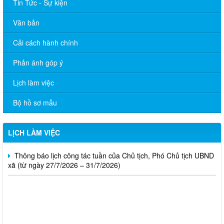
Tin Tức - Sự kiện
Văn bản
Cải cách hành chính
Thông báo lịch tiếp công dân của Chủ tịch UBND xã tháng
Phản ánh góp ý
08/2026
Lịch làm việc
Lịch tiếp công dân định kỳ tháng 8 năm 2026 của Bí thư Đảng
ủy xã
Bộ hồ sơ mẫu
Thông báo lịch công tác tuần của Chủ tịch, Phó Chủ tịch UBND
xã (từ ngày 03/8/2026 – 07/8/2026)
LỊCH LÀM VIỆC
Thông báo lịch công tác tuần của Chủ tịch, Phó Chủ tịch UBND
xã (từ ngày 27/7/2026 – 31/7/2026)
15/NQ-HĐND
Nghị quyết về việc ban hành chương trình hoạt động toàn