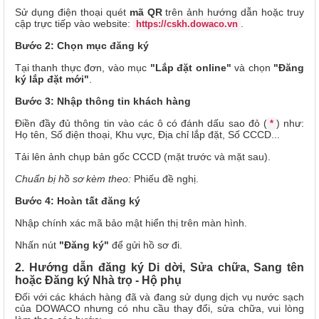
Sử dụng điện thoại quét
mã QR
trên ảnh hướng dẫn hoặc truy
cập trực tiếp vào website:
.
https://cskh.dowaco.vn
Bước 2: Chọn mục đăng ký
Tại thanh thực đơn, vào mục
"Lắp đặt online"
và
chọn
"Đăng
ký lắp đặt mới"
.
Bước 3: Nhập thông tin khách hàng
Điền đầy đủ thông tin vào các ô có đánh dấu sao đỏ (
) như:
*
Họ tên, Số điện thoại, Khu vực, Địa chỉ lắp đặt, Số CCCD...
Tải lên ảnh chụp bản gốc CCCD (mặt trước và mặt sau).
Chuẩn bị hồ sơ kèm theo:
Phiếu đề nghị.
Bước 4: Hoàn tất đăng ký
Nhập chính xác mã bảo mật hiển thị trên màn hình.
Nhấn nút
"Đăng ký"
để gửi hồ sơ đi.
2. Hướng dẫn đăng ký Di dời, Sửa chữa, Sang tên
hoặc Đăng ký Nhà trọ - Hộ phụ
Đối với các khách hàng đã và đang sử dụng dịch vụ nước sạch
của DOWACO nhưng có nhu cầu thay đổi, sửa chữa, vui lòng