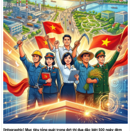
lượt xem: 93 | lượt tải:39
1277/QĐ-UBND
Quyết định về việc phê chuẩn kết quả bầu Chủ tịch, các Phó
Chủ tịch Ủy ban nhân dân xã Hưng Thịnh khóa VII, nhiệm kỳ
2026 - 2031
Thời gian đăng: 13/04/2026
lượt xem: 296 | lượt tải:55
01/NQ-HĐND
Nghị quyết về việc xác nhận kết quả bầu Chủ tịch Hội đồng
nhân dân xã Hưng Thịnh khóa VII, nhiệm kỳ 2026-2031
Thời gian đăng: 17/04/2026
lượt xem: 258 | lượt tải:51
[Infographic] Mục tiêu tổng quát trong đợt thi đua đặc biệt 500 ngày đêm