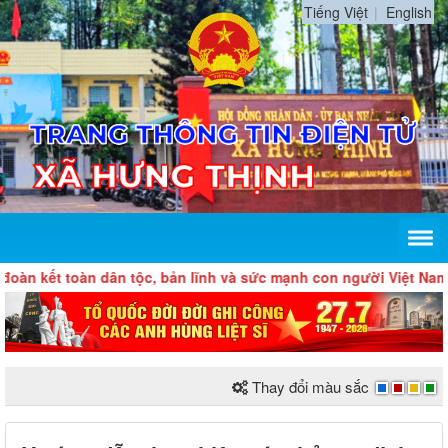
Tiếng Việt
English
 toàn dân tộc, bản lĩnh và sức mạnh con người Việt Nam, tự chủ
Thay đổi màu sắc