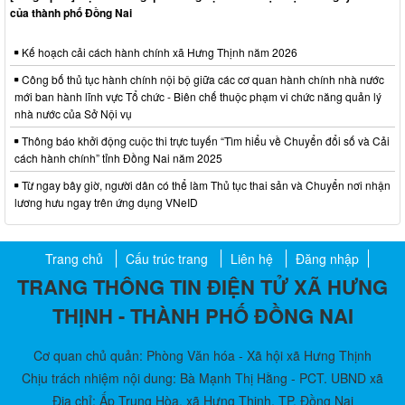
của thành phố Đồng Nai
Kế hoạch cải cách hành chính xã Hưng Thịnh năm 2026
Công bố thủ tục hành chính nội bộ giữa các cơ quan hành chính nhà nước
mới ban hành lĩnh vực Tổ chức - Biên chế thuộc phạm vi chức năng quản lý
nhà nước của Sở Nội vụ
Thông báo khởi động cuộc thi trực tuyến “Tìm hiểu về Chuyển đổi số và Cải
cách hành chính” tỉnh Đồng Nai năm 2025
Từ ngay bây giờ, người dân có thể làm Thủ tục thai sản và Chuyển nơi nhận
lương hưu ngay trên ứng dụng VNeID
Trang chủ
Cấu trúc trang
Liên hệ
Đăng nhập
TRANG THÔNG TIN ĐIỆN TỬ XÃ HƯNG
THỊNH - THÀNH PHỐ ĐỒNG NAI
Cơ quan chủ quản: Phòng Văn hóa - Xã hội xã Hưng Thịnh
Chịu trách nhiệm nội dung: Bà Mạnh Thị Hằng - PCT. UBND xã
Địa chỉ: Ấp Trung Hòa, xã Hưng Thịnh, TP. Đồng Nai