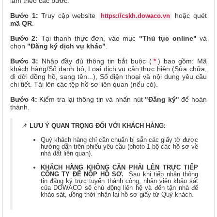
làm theo các bước:
Bước 1:
Truy cập website
hoặc quét
https://cskh.dowaco.vn
mã QR
.
Bước 2:
Tại thanh thực đơn, vào mục
"Thủ tục online"
và
chọn
"Đăng ký dịch vụ khác"
.
Bước 3:
Nhập đầy đủ thông tin bắt buộc (
) bao gồm: Mã
*
khách hàng/Số danh bộ, Loại dịch vụ cần thực hiện (Sửa chữa,
di dời đồng hồ, sang tên...), Số điện thoại và nội dung yêu cầu
chi tiết. Tải lên các tệp hồ sơ liên quan (nếu có).
Bước 4:
Kiểm tra lại thông tin và nhấn nút
"Đăng ký"
để hoàn
thành.
📌
LƯU Ý QUAN TRỌNG ĐỐI VỚI KHÁCH HÀNG:
Quý khách hàng chỉ cần chuẩn bị sẵn các giấy tờ được
hướng dẫn trên phiếu yêu cầu (photo 1 bộ các hồ sơ về
nhà đất liên quan).
KHÁCH HÀNG KHÔNG CẦN PHẢI LÊN TRỰC TIẾP
CÔNG TY ĐỂ NỘP HỒ SƠ.
Sau khi tiếp nhận thông
tin đăng ký trực tuyến thành công, nhân viên khảo sát
của DOWACO sẽ chủ động liên hệ và đến tận nhà để
khảo sát, đồng thời nhận lại hồ sơ giấy từ Quý khách.