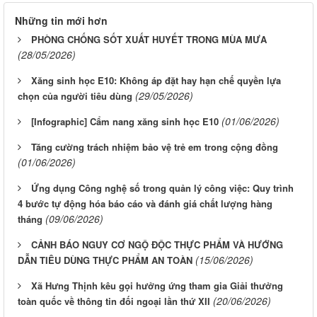
Những tin mới hơn
PHÒNG CHỐNG SỐT XUẤT HUYẾT TRONG MÙA MƯA
(28/05/2026)
Xăng sinh học E10: Không áp đặt hay hạn chế quyền lựa
(29/05/2026)
chọn của người tiêu dùng
(01/06/2026)
[Infographic] Cẩm nang xăng sinh học E10
Tăng cường trách nhiệm bảo vệ trẻ em trong cộng đồng
(01/06/2026)
Ứng dụng Công nghệ số trong quản lý công việc: Quy trình
4 bước tự động hóa báo cáo và đánh giá chất lượng hàng
(09/06/2026)
tháng
CẢNH BÁO NGUY CƠ NGỘ ĐỘC THỰC PHẨM VÀ HƯỚNG
(15/06/2026)
DẪN TIÊU DÙNG THỰC PHẨM AN TOÀN
Xã Hưng Thịnh kêu gọi hưởng ứng tham gia Giải thưởng
(20/06/2026)
toàn quốc về thông tin đối ngoại lần thứ XII