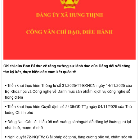
lượt xem: 21 | lượt tải:22
16/NQ-HĐND
Nghị quyết về việc đề nghị điều chỉnh, bổ sung dự toán thu
ngân sách nhà nước, chi ngân sách địa phương đợt 1 năm
2026 trên địa bàn xã
Thời gian đăng: 31/07/2026
lượt xem: 26 | lượt tải:15
17/NQ-HĐND
Nghị quyết về điều chỉnh, không tiếp tục thực hiện một số chỉ
Chỉ thị của Ban Bí thư về tăng cường sự lãnh đạo của Đảng đối với công
tiêu và bổ sung giải pháp thực hiện kế hoạch phát triển KTXH-
tác ký kết, thực hiện các cam kết quốc tế
QPAN năm 2026 trên địa bàn xã Hưng Thịnh
Thời gian đăng: 31/07/2026
Triển khai thực hiện Thông tư số 31/2025/TT-BKHCN ngày 14/11/2025 của
lượt xem: 22 | lượt tải:12
Bộ Khoa học và Công nghệ về Danh mục sản phẩm, dịch vụ công nghệ số
trọng điểm
18/NQ-HĐND
Nghị quyết về việc điều chỉnh, bổ sung Kế hoạch đầu tư công
Triển khai thực hiện Quyết định số 2439/QĐ-TTg ngày 04/11/2025 của Thủ
năm 2026 (đợt 1) xã Hưng Thịnh
tướng Chính phủ
Thời gian đăng: 31/07/2026
Đồng Nai: Cần tối thiểu 08 mét vuông sàn/người để đăng ký thường trú tại
lượt xem: 25 | lượt tải:12
nhà thuê, mượn, ở nhờ
14/NQ-HĐND
Nghị quyết 72-NQ/TW: Giải pháp đột phá, tăng cường bảo vệ, chăm sóc và