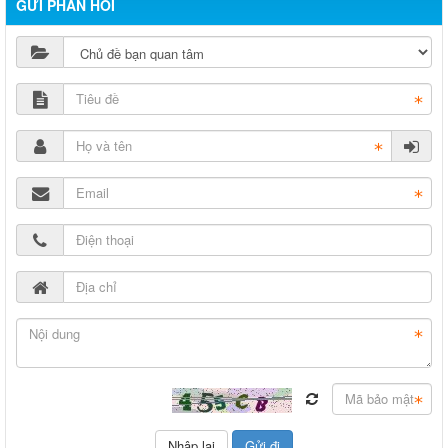
GỬI PHẢN HỒI