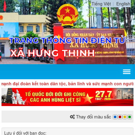
Tiếng Việt
English
nh đại đoàn kết toàn dân tộc, bản lĩnh và sức mạnh con người V
Thay đổi màu sắc
Lưu ý đối với bạn đọc​: