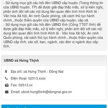
- Sử dụng mục gửi câu hỏi đến UBND cấp huyện (Trang thông tin
của UBND huyện, TP) để được giải đáp thắc mắc, xử lý kiến nghị,
phản ánh đối với các nội dung liên quan đến tình hìn​h Kinh tế -
Văn hóa Xã hội, An ninh Quốc phòng, cải cách thủ tục hành
chính...thuộc thẩm quyền của UBND cấp huyện, cấp xã.
- Sử dụng mục gửi câu hỏi đến UBND tỉnh (Cổng TTĐT tỉnh) để
được giải đáp thắc mắc, xử lý kiến nghị, phản ánh đối với các nội
dung liên quan đến tình hình Kinh tế - Văn hóa Xã hội, An ninh
Quốc phòng, cải cách thủ tục hành chính...thuộc thẩm quyền của
UBND cấp tỉnh, các sở, ban, ngành, các đơn vị ngành dọc cấp
tỉnh.​
UBND xã Hưng Thịnh
Địa chỉ:
xã Hưng Thịnh - Đồng Nai
Điện thoại:
02513.xxxx
Fax:
02513.xx
Email:
ubnd-hungthinh@dongnai.gov.vn