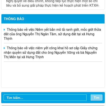
tiêu và bổ sung giải pháp thực hiện kế hoạch phát triển KTXH-
đất của ông Hồ Sáu sử dụng đất tại xã Hưng Thịnh.
QPAN năm 2026 trên địa bàn xã Hưng Thịnh
Thông báo niêm yết công khai mất Giấy CNQSDĐ của bà Lê
Thời gian đăng: 31/07/2026
Thị Thanh
THÔNG BÁO
lượt xem: 29 | lượt tải:17
Thông báo về việc Niêm yết bản mô tả ranh giới, mốc giới thửa
18/NQ-HĐND
đất của ông Nguyễn Thị Ngân Tâm, sử dụng đất tại xã Hưng
Nghị quyết về việc điều chỉnh, bổ sung Kế hoạch đầu tư công
Thịnh
năm 2026 (đợt 1) xã Hưng Thịnh
Thời gian đăng: 31/07/2026
Thông báo về việc niêm yết công khai hồ sơ cấp Giấy chứng
lượt xem: 33 | lượt tải:14
nhận quyền sử dụng đất cho ông Nguyễn Vững và bà Nguyễn
Thị Mến tại xã Hưng Thịnh
14/NQ-HĐND
Nghị quyết về việc sắp xếp, tổ chức lại các ấp trên địa bàn xã
Hưng Thịnh
Thời gian đăng: 31/07/2026
lượt xem: 34 | lượt tải:16
13/NQ-TTHĐND
Nghị quyết về chương trình giám sát của Thường trực Hội
đồng nhân dân xã Hưng Thịnh năm 2026
Tìm
Thời gian đăng: 31/07/2026