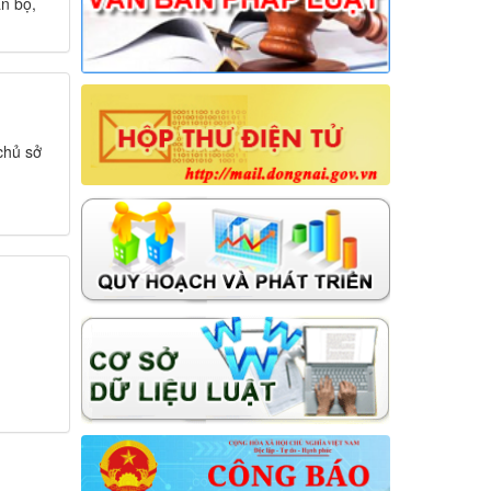
n bộ,
14/NQ-HĐND
Nghị quyết về việc sắp xếp, tổ chức
lại các ấp trên địa bàn xã Hưng Thịnh
Thời gian đăng: 31/07/2026
lượt xem: 26 | lượt tải:12
13/NQ-TTHĐND
chủ sở
Nghị quyết về chương trình giám sát
của Thường trực Hội đồng nhân dân
xã Hưng Thịnh năm 2026
Thời gian đăng: 31/07/2026
lượt xem: 29 | lượt tải:16
01/2026/NQ-HĐND
Nghị quyết Ban hành Quy chế làm
việc của Hội đồng nhân dân, Thường
trực Hội đồng nhân dân, các Ban của
Hội đồng nhân dân, Tổ đại biểu Hội
đồng nhân dân và đại biểu Hội đồng
nhân dân xã Hưng Thịnh khóa VII,
nhiệm kỳ 2026-2031
Thời gian đăng: 09/06/2026
lượt xem: 75 | lượt tải:37