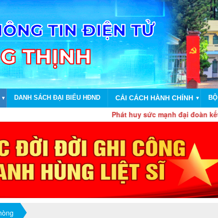
DANH SÁCH ĐẠI BIỂU HĐND
CẢI CÁCH HÀNH CHÍNH
BỘ
▼
▼
Phát huy sức mạnh đại đoàn kết toàn dân
phòng