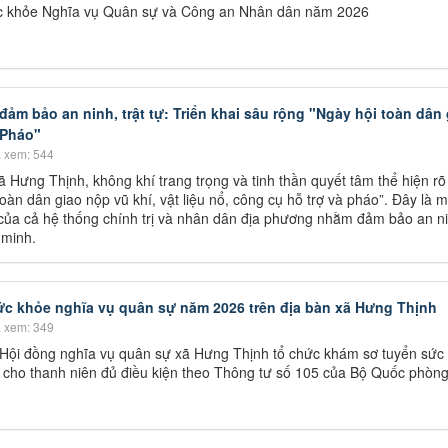
c khỏe Nghĩa vụ Quân sự và Công an Nhân dân năm 2026
ảm bảo an ninh, trật tự: Triển khai sâu rộng "Ngày hội toàn dân 
 Pháo"
 xem: 544
ã Hưng Thịnh, không khí trang trọng và tinh thần quyết tâm thể hiện rõ
oàn dân giao nộp vũ khí, vật liệu nổ, công cụ hỗ trợ và pháo”. Đây là m
 của cả hệ thống chính trị và nhân dân địa phương nhằm đảm bảo an ni
 minh.
c khỏe nghĩa vụ quân sự năm 2026 trên địa bàn xã Hưng Thịnh
 xem: 349
 Hội đồng nghĩa vụ quân sự xã Hưng Thịnh tổ chức khám sơ tuyển sức
cho thanh niên đủ điều kiện theo Thông tư số 105 của Bộ Quốc phòng