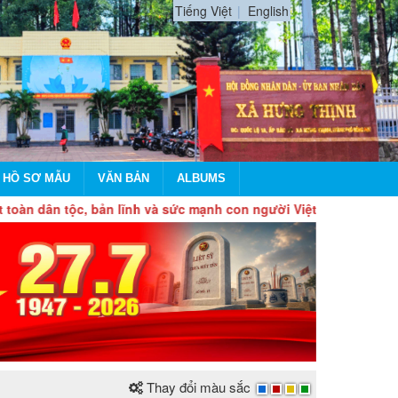
Tiếng Việt
English
 HỒ SƠ MẪU
VĂN BẢN
ALBUMS
 tộc, bản lĩnh và sức mạnh con người Việt Nam, tự chủ, tự hào 
Thay đổi màu sắc