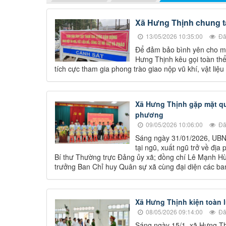
Xã Hưng Thịnh chung tay
13/05/2026 10:35:00
Đã
Để đảm bảo bình yên cho m
Hưng Thịnh kêu gọi toàn thể
tích cực tham gia phong trào giao nộp vũ khí, vật liệu
Xã Hưng Thịnh gặp mặt qu
phương
09/05/2026 10:06:00
Đã
Sáng ngày 31/01/2026, UBN
tại ngũ, xuất ngũ trở về đ
Bí thư Thường trực Đảng ủy xã; đồng chí Lê Mạnh Hù
trưởng Ban Chỉ huy Quân sự xã cùng đại diện các ba
Xã Hưng Thịnh kiện toàn l
08/05/2026 09:14:00
Đã
Sáng ngày 15/1, xã Hưng Thị