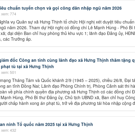
tiêu chuẩn tuyển chọn và gọi công dân nhập ngũ năm 2026
 xem: 774
ghĩa vụ Quân sự xã Hưng Thịnh tổ chức Hội nghị xét duyệt tiêu chuẩn
ngũ năm 2026. Tham dự Hội nghị có đồng chí Lê Mạnh Hùng - Phó Bí 
xã; đại diện Ban chỉ huy phòng thủ khu vực 1; lãnh đạo Đảng ủy, HĐN
 các Trưởng ấp.
 giám đốc Công an tỉnh cùng lãnh đạo xã Hưng Thịnh thăm tặng 
phạt tù tại xã Hưng Thịnh
 xem: 501
ạng Tháng Tám và Quốc khánh 2/9 (1945 – 2025), chiều 26/8, Đại t
g an tỉnh Đồng Nai; Lãnh đạo Phòng Chính trị, Phòng Cảnh sát thi h
 Đoàn về phía chính quyền địa phương xã Hưng Thịnh có các đồng chí 
 Mạnh Hùng, Phó Bí thư Đảng ủy, Chủ tịch UBND xã, Ban chỉ huy Côn
ười chấp hành xong án phạt tù, trở về địa phương tái hòa nhập cộng 
 an ninh Tổ quốc năm 2025 tại xã Hưng Thịnh
 xem: 432