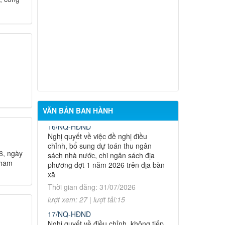
15/NQ-HĐND
Nghị quyết về việc ban hành chương
trình hoạt động toàn khóa của Hội
đồng nhân dân xã Hưng Thịnh khóa
VII, nhiệm kỳ 2026 - 2031
Thời gian đăng: 31/07/2026
lượt xem: 24 | lượt tải:22
16/NQ-HĐND
Nghị quyết về việc đề nghị điều
VĂN BẢN BAN HÀNH
chỉnh, bổ sung dự toán thu ngân
sách nhà nước, chi ngân sách địa
phương đợt 1 năm 2026 trên địa bàn
xã
6, ngày
Thời gian đăng: 31/07/2026
tham
lượt xem: 27 | lượt tải:15
Thông báo về việc niêm yết công khai
hồ sơ mất giấy chứng nhận quyền sử
17/NQ-HĐND
dụng đất bà Nguyễn Thị Nguyệt Quới địa
Nghị quyết về điều chỉnh, không tiếp
chỉ thửa tại xã Hưng Thịnh, Thành phố
tục thực hiện một số chỉ tiêu và bổ
Đồng Nai
sung giải pháp thực hiện kế hoạch