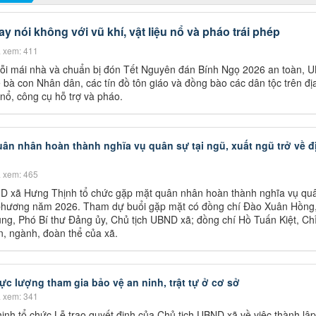
 nói không với vũ khí, vật liệu nổ và pháo trái phép
 xem: 411
ỗi mái nhà và chuẩn bị đón Tết Nguyên đán Bính Ngọ 2026 an toàn, 
 bà con Nhân dân, các tín đồ tôn giáo và đồng bào các dân tộc trên đị
 nổ, công cụ hỗ trợ và pháo.
ân nhân hoàn thành nghĩa vụ quân sự tại ngũ, xuất ngũ trở về đ
 xem: 465
D xã Hưng Thịnh tổ chức gặp mặt quân nhân hoàn thành nghĩa vụ qu
ịa phương năm 2026. Tham dự buổi gặp mặt có đồng chí Đào Xuân Hồng
ng, Phó Bí thư Đảng ủy, Chủ tịch UBND xã; đồng chí Hồ Tuấn Kiệt, Ch
n, ngành, đoàn thể của xã.
ực lượng tham gia bảo vệ an ninh, trật tự ở cơ sở
 xem: 341
nh tổ chức Lễ trao quyết định của Chủ tịch UBND xã về việc thành lập