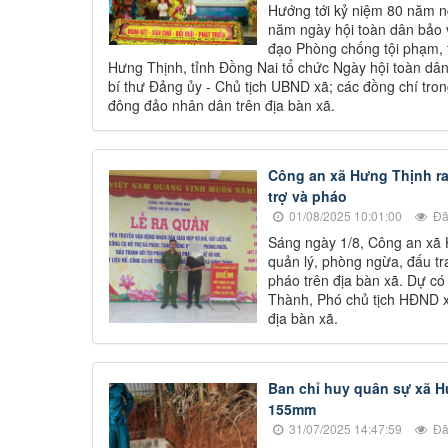
Hướng tới kỷ niệm 80 năm
năm ngày hội toàn dân bảo v
đạo Phòng chống tội phạm, t
Hưng Thịnh, tỉnh Đồng Nai tổ chức Ngày hội toàn 
bí thư Đảng ủy - Chủ tịch UBND xã; các đồng chí tro
đông đảo nhân dân trên địa bàn xã.
Công an xã Hưng Thịnh ra 
trợ và pháo
01/08/2025 10:01:00
Đã
Sáng ngày 1/8, Công an xã 
quản lý, phòng ngừa, đấu tra
pháo trên địa bàn xã. Dự c
Thành, Phó chủ tịch HĐND x
địa bàn xã.
Ban chỉ huy quân sự xã Hư
155mm
31/07/2025 14:47:59
Đã