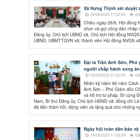
Xã Hưng Thịnh xét duyệt 
28/08/2025 17:22:00
Đã
Chiều ngày 28/8, Hội đồng N
chọn và gọi công dân nhập 
Đảng ủy, Chủ tịch UBND xã, Chủ tịch Hội đồng NVQS 
UBND, UBMTTQVN xã; thành viên Hội đồng NVQS xã,
Đại tá Trần Anh Sơn, Phó
người chấp hành xong án 
26/08/2025 21:20:03
Đã
Nhân kỷ niệm 80 năm Cách m
Anh Sơn – Phó Giám đốc Côn
và hỗ trợ tư pháp. Đi cùng
Nam, Bí thư Đảng ủy, Chủ tịch HĐND xã; đồng chí Lê
đã đến thăm hỏi, động viên và tặng quà cho những ng
Ngày hội toàn dân bảo vệ
14/08/2025 11:03:59
Đã