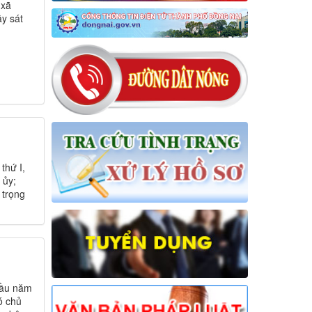
chỉnh, bổ sung dự toán thu ngân
 xã
sách nhà nước, chi ngân sách địa
ây sát
phương đợt 1 năm 2026 trên địa bàn
xã
Thời gian đăng: 31/07/2026
lượt xem: 27 | lượt tải:15
17/NQ-HĐND
Nghị quyết về điều chỉnh, không tiếp
tục thực hiện một số chỉ tiêu và bổ
sung giải pháp thực hiện kế hoạch
phát triển KTXH-QPAN năm 2026
trên địa bàn xã Hưng Thịnh
thứ I,
 ủy;
Thời gian đăng: 31/07/2026
 trọng
lượt xem: 24 | lượt tải:13
18/NQ-HĐND
Nghị quyết về việc điều chỉnh, bổ
sung Kế hoạch đầu tư công năm
2026 (đợt 1) xã Hưng Thịnh
Thời gian đăng: 31/07/2026
đầu năm
lượt xem: 27 | lượt tải:13
ó chủ