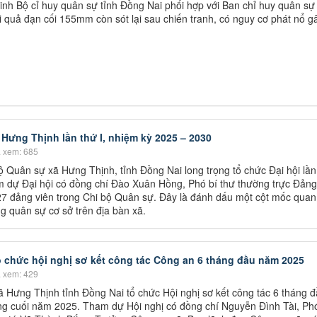
nh Bộ cỉ huy quân sự tỉnh Đồng Nai phối hợp với Ban chỉ huy quân sự
i quả đạn cối 155mm còn sót lại sau chiến tranh, có nguy cơ phát nổ g
 Hưng Thịnh lần thứ I, nhiệm kỳ 2025 – 2030
 xem: 685
 Quân sự xã Hưng Thịnh, tỉnh Đồng Nai long trọng tổ chức Đại hội lần 
 dự Đại hội có đồng chí Đào Xuân Hồng, Phó bí thư thường trực Đảng
27 đảng viên trong Chi bộ Quân sự. Đây là đánh dấu một cột mốc quan
ng quân sự cơ sở trên địa bàn xã.
 chức hội nghị sơ kết công tác Công an 6 tháng đầu năm 2025
 xem: 429
ã Hưng Thịnh tỉnh Đồng Nai tổ chức Hội nghị sơ kết công tác 6 tháng 
áng cuối năm 2025. Tham dự Hội nghị có đồng chí Nguyễn Đình Tài, Ph