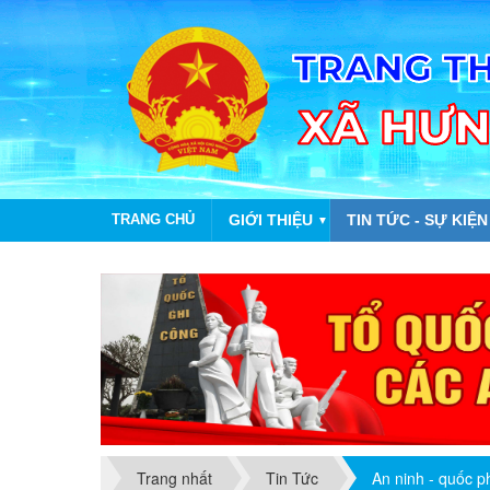
TRANG CHỦ
GIỚI THIỆU
TIN TỨC - SỰ KIỆN
▼
Trang nhất
Tin Tức
An ninh - quốc 