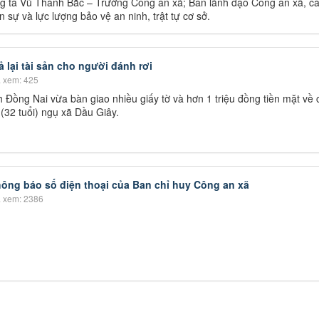
ng tá Vũ Thành Bắc – Trưởng Công an xã; Ban lãnh đạo Công an xã, cá
 sự và lực lượng bảo vệ an ninh, trật tự cơ sở.
 lại tài sản cho người đánh rơi
 xem: 425
 Đồng Nai vừa bàn giao nhiều giấy tờ và hơn 1 triệu đồng tiền mặt về 
(32 tuổi) ngụ xã Dầu Giây.
ông báo số điện thoại của Ban chỉ huy Công an xã
 xem: 2386