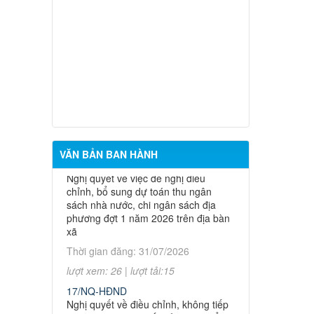
15/NQ-HĐND
Nghị quyết về việc ban hành chương
trình hoạt động toàn khóa của Hội
đồng nhân dân xã Hưng Thịnh khóa
VII, nhiệm kỳ 2026 - 2031
Thời gian đăng: 31/07/2026
lượt xem: 23 | lượt tải:22
16/NQ-HĐND
Nghị quyết về việc đề nghị điều
VĂN BẢN BAN HÀNH
chỉnh, bổ sung dự toán thu ngân
sách nhà nước, chi ngân sách địa
phương đợt 1 năm 2026 trên địa bàn
xã
Thời gian đăng: 31/07/2026
lượt xem: 26 | lượt tải:15
Thông báo về việc niêm yết công khai
hồ sơ mất giấy chứng nhận quyền sử
17/NQ-HĐND
dụng đất bà Nguyễn Thị Nguyệt Quới địa
Nghị quyết về điều chỉnh, không tiếp
chỉ thửa tại xã Hưng Thịnh, Thành phố
tục thực hiện một số chỉ tiêu và bổ
Đồng Nai
sung giải pháp thực hiện kế hoạch
phát triển KTXH-QPAN năm 2026