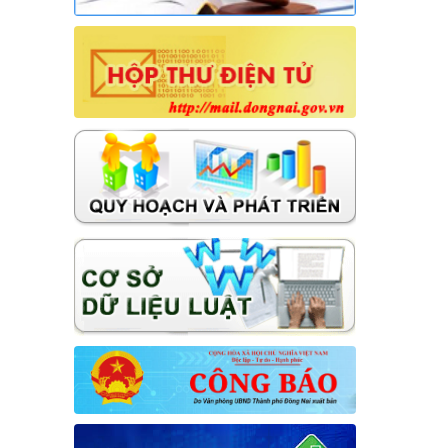
Thời gian đăng: 31/07/2026
lượt xem: 26 | lượt tải:13
14/NQ-HĐND
Nghị quyết về việc sắp xếp, tổ chức
lại các ấp trên địa bàn xã Hưng Thịnh
Thời gian đăng: 31/07/2026
lượt xem: 24 | lượt tải:12
13/NQ-TTHĐND
Nghị quyết về chương trình giám sát
của Thường trực Hội đồng nhân dân
xã Hưng Thịnh năm 2026
Thời gian đăng: 31/07/2026
lượt xem: 26 | lượt tải:16
01/2026/NQ-HĐND
Nghị quyết Ban hành Quy chế làm
việc của Hội đồng nhân dân, Thường
trực Hội đồng nhân dân, các Ban của
Hội đồng nhân dân, Tổ đại biểu Hội
đồng nhân dân và đại biểu Hội đồng