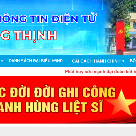
DANH SÁCH ĐẠI BIỂU HĐND
CẢI CÁCH HÀNH CHÍNH
BỘ
▼
▼
Phát huy sức mạnh đại đoàn kết toàn dân 