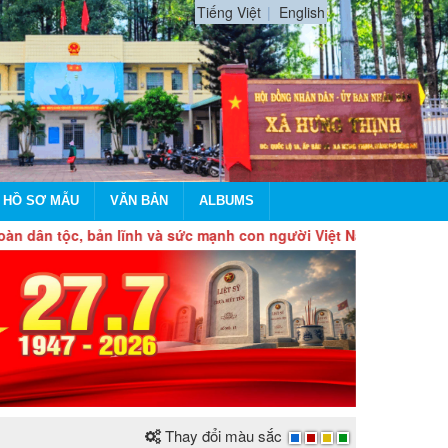
Tiếng Việt
English
 HỒ SƠ MẪU
VĂN BẢN
ALBUMS
tộc, bản lĩnh và sức mạnh con người Việt Nam, tự chủ, tự hào b
Thay đổi màu sắc