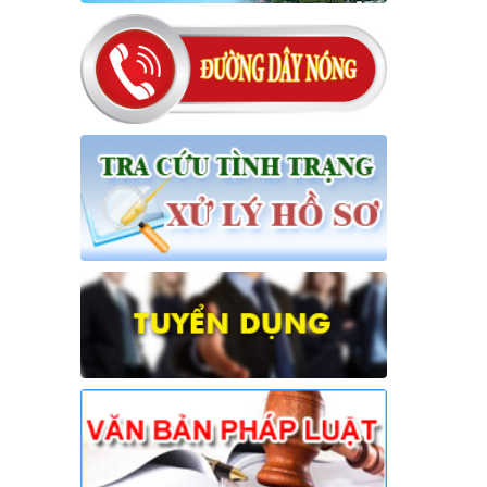
16/NQ-HĐND
Nghị quyết về việc đề nghị điều
chỉnh, bổ sung dự toán thu ngân
sách nhà nước, chi ngân sách địa
phương đợt 1 năm 2026 trên địa bàn
xã
Thời gian đăng: 31/07/2026
lượt xem: 26 | lượt tải:15
17/NQ-HĐND
Nghị quyết về điều chỉnh, không tiếp
tục thực hiện một số chỉ tiêu và bổ
sung giải pháp thực hiện kế hoạch
phát triển KTXH-QPAN năm 2026
trên địa bàn xã Hưng Thịnh
Thời gian đăng: 31/07/2026
lượt xem: 23 | lượt tải:13
18/NQ-HĐND
Nghị quyết về việc điều chỉnh, bổ
sung Kế hoạch đầu tư công năm
2026 (đợt 1) xã Hưng Thịnh