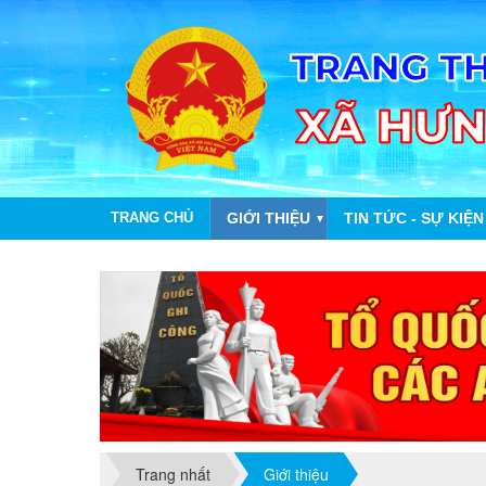
TRANG CHỦ
GIỚI THIỆU
TIN TỨC - SỰ KIỆN
▼
Trang nhất
Giới thiệu