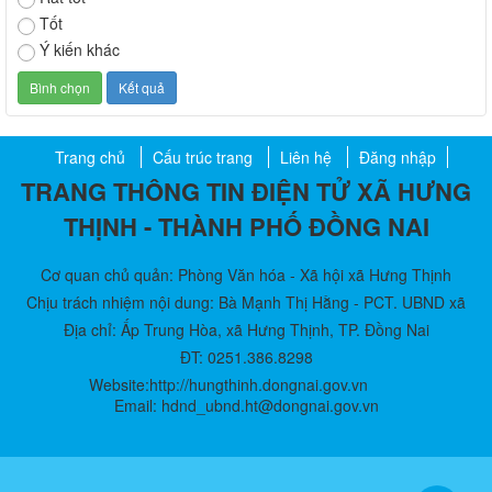
2026 - 2031
Tốt
Thời gian đăng: 13/04/2026
Ý kiến khác
lượt xem: 296 | lượt tải:55
01/NQ-HĐND
Nghị quyết về việc xác nhận kết quả bầu Chủ tịch Hội đồng
nhân dân xã Hưng Thịnh khóa VII, nhiệm kỳ 2026-2031
Trang chủ
Cấu trúc trang
Liên hệ
Đăng nhập
Thời gian đăng: 17/04/2026
TRANG THÔNG TIN ĐIỆN TỬ XÃ HƯNG
lượt xem: 258 | lượt tải:51
THỊNH - THÀNH PHỐ ĐỒNG NAI
15/NQ-HĐND
Nghị quyết về việc ban hành chương trình hoạt động toàn
Cơ quan chủ quản: Phòng Văn hóa - Xã hội xã Hưng Thịnh
khóa của Hội đồng nhân dân xã Hưng Thịnh khóa VII, nhiệm
kỳ 2026 - 2031
Chịu trách nhiệm nội dung: Bà Mạnh Thị Hằng - PCT. UBND xã
Thời gian đăng: 31/07/2026
Địa chỉ: Ấp Trung Hòa, xã Hưng Thịnh, TP. Đồng Nai
lượt xem: 25 | lượt tải:25
ĐT: 0251.386.8298
Website:http://hungthinh.dongnai.gov.vn
16/NQ-HĐND
Email: hdnd_ubnd.ht@dongnai.gov.vn​
Nghị quyết về việc đề nghị điều chỉnh, bổ sung dự toán thu
ngân sách nhà nước, chi ngân sách địa phương đợt 1 năm
2026 trên địa bàn xã
Thời gian đăng: 31/07/2026