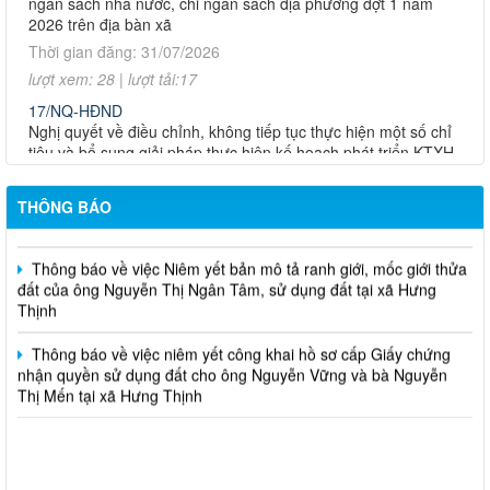
đất của bà Nguyễn Thị Kim Lan sử dụng đất tại xã Hưng Thịnh
2026 trên địa bàn xã
Thời gian đăng: 31/07/2026
Thông báo về việc niêm yết công khai hồ sơ mất giấy chứng
nhận quyền sử dụng đất của ông Trần Thanh Triều tại xã Hưng
lượt xem: 28 | lượt tải:17
Thịnh, Thành phố Đồng Nai
17/NQ-HĐND
Nghị quyết về điều chỉnh, không tiếp tục thực hiện một số chỉ
Thông báo về việc Niêm yết bản mô tả ranh giới, mốc giới thửa
tiêu và bổ sung giải pháp thực hiện kế hoạch phát triển KTXH-
đất của ông Hồ Sáu sử dụng đất tại xã Hưng Thịnh.
QPAN năm 2026 trên địa bàn xã Hưng Thịnh
Thời gian đăng: 31/07/2026
Thông báo niêm yết công khai mất Giấy CNQSDĐ của bà Lê
THÔNG BÁO
Thị Thanh
lượt xem: 25 | lượt tải:14
18/NQ-HĐND
Thông báo về việc Niêm yết bản mô tả ranh giới, mốc giới thửa
Nghị quyết về việc điều chỉnh, bổ sung Kế hoạch đầu tư công
đất của ông Nguyễn Thị Ngân Tâm, sử dụng đất tại xã Hưng
năm 2026 (đợt 1) xã Hưng Thịnh
Thịnh
Thời gian đăng: 31/07/2026
Thông báo về việc niêm yết công khai hồ sơ cấp Giấy chứng
lượt xem: 29 | lượt tải:14
nhận quyền sử dụng đất cho ông Nguyễn Vững và bà Nguyễn
14/NQ-HĐND
Thị Mến tại xã Hưng Thịnh
Nghị quyết về việc sắp xếp, tổ chức lại các ấp trên địa bàn xã
Hưng Thịnh
Thời gian đăng: 31/07/2026
lượt xem: 27 | lượt tải:13