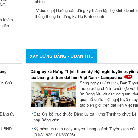
chính
NG,
[Video clip] Hướng dẫn đăng ký thành lập Hộ kinh doanh 
thống thông tin đăng ký Hộ Kinh doanh
ểm khám
n dân
XÂY DỰNG ĐẢNG - ĐOÀN THỂ
háng
Đảng ủy xã Hưng Thịnh tham dự Hội nghị tuyên truyền 
tác biên giới trên đất liền Việt Nam - Campuchia
của Chủ
Sáng ngày 06/8/2026, Ban Tuyê
Trung ương chủ trì phối hợp với
ủy Đồng Nai và các cơ quan, đơn
quan tổ chức Hội nghị tuyên tru
tác biên giới trên đất liền Việt Na
 Đảng ủy
Các Chi bộ trực thuộc Đảng ủy xã Hưng Thịnh tổ chức Lễ 
nạp Đảng viên
ch UBND
Kỷ niệm 96 năm ngày truyền thống ngành Tuyên giáo của
(01/8/1930 - 01/8/2026).