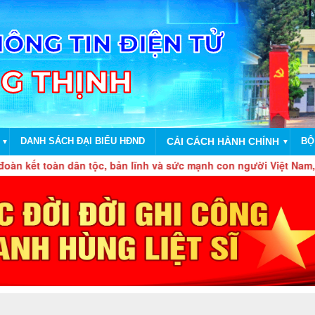
DANH SÁCH ĐẠI BIỂU HĐND
CẢI CÁCH HÀNH CHÍNH
BỘ
▼
▼
n tộc, bản lĩnh và sức mạnh con người Việt Nam, tự chủ, tự hào