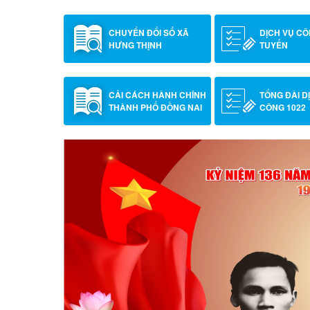
CHUYỂN ĐỔI SỐ XÃ
DỊCH VỤ C
HƯNG THỊNH
TUYẾN
CẢI CÁCH HÀNH CHÍNH
TỔNG ĐÀI D
THÀNH PHỐ ĐỒNG NAI
CÔNG 1022