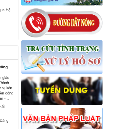
việc của Hội đồng nhân dân, Thường
qua Hệ
trực Hội đồng nhân dân, các Ban của
Hội đồng nhân dân, Tổ đại biểu Hội
đồng nhân dân và đại biểu Hội đồng
nhân dân xã Hưng Thịnh khóa VII,
nhiệm kỳ 2026-2031
Thời gian đăng: 09/06/2026
lượt xem: 74 | lượt tải:37
12/NQ-HĐND
Nghị quyết về chương trình giám sát
của Hội đồng nhân dân xã Hưng
công
Thịnh năm 2026
n giáo
Thời gian đăng: 09/06/2026
 Thành
lượt xem: 93 | lượt tải:39
 vị liên
yền công
1277/QĐ-UBND
m -...
Quyết định về việc phê chuẩn kết quả
bầu Chủ tịch, các Phó Chủ tịch Ủy
kết
ban nhân dân xã Hưng Thịnh khóa
VII, nhiệm kỳ 2026 - 2031
 Đảng
Thời gian đăng: 13/04/2026