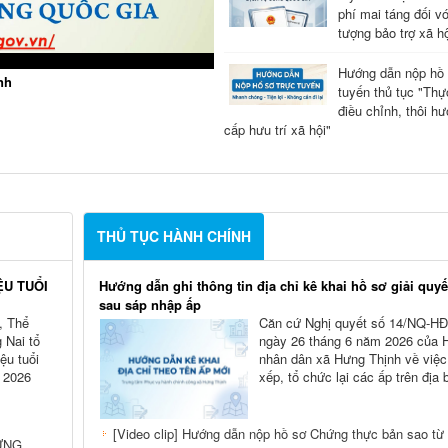
phí mai táng đối vớ
tượng bảo trợ xã hộ
Hướng dẫn nộp hồ 
nh
tuyến thủ tục "Thự
điều chỉnh, thôi hư
cấp hưu trí xã hội"
THỦ TỤC HÀNH CHÍNH
ỆU TUỔI
Hướng dẫn ghi thông tin địa chỉ kê khai hồ sơ giải quy
sau sáp nhập ấp
, Thể
Căn cứ Nghị quyết số 14/NQ-H
 Nai tổ
ngày 26 tháng 6 năm 2026 của 
ệu tuổi
nhân dân xã Hưng Thịnh về việc
 2026
xếp, tổ chức lại các ấp trên địa 
[Video clip] Hướng dẫn nộp hồ sơ Chứng thực bản sao từ
ƯNG