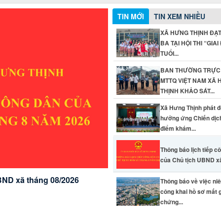
TIN MỚI
TIN XEM NHIỀU
XÃ HƯNG THỊNH ĐẠT 
BA TẠI HỘI THI “GIAI
TUỔI...
BAN THƯỜNG TRỰC
MTTQ VIỆT NAM XÃ
THỊNH KHẢO SÁT...
Xã Hưng Thịnh phát 
hưởng ứng Chiến dịc
điểm khám...
Thông báo lịch tiếp c
 mất giấy chứng nhận quyền
của Chủ tịch UBND xã
hỉ thửa tại xã Hưng Thịnh,
dịch cao điểm khám sức
BND xã tháng 08/2026
Thông báo về việc ni
AM XÃ HƯNG THỊNH KHẢO
cho Nhân dân năm 2026
công khai hồ sơ mất 
 “GIAI ĐIỆU TUỔI HỒNG”
ANH, SẠCH, ĐẸP” GIAI
chứng...