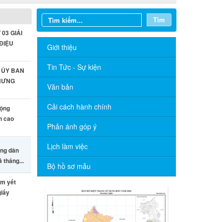
Tìm
03 GIẢI
 ĐIỆU
Giới thiệu
Tin Tức - Sự kiện
 ỦY BAN
 HƯNG
Văn bản
Cải cách hành chính
động
h cao
Phản ánh góp ý
Lịch làm việc
ông dân
 tháng...
Bộ hồ sơ mẫu
êm yết
giấy