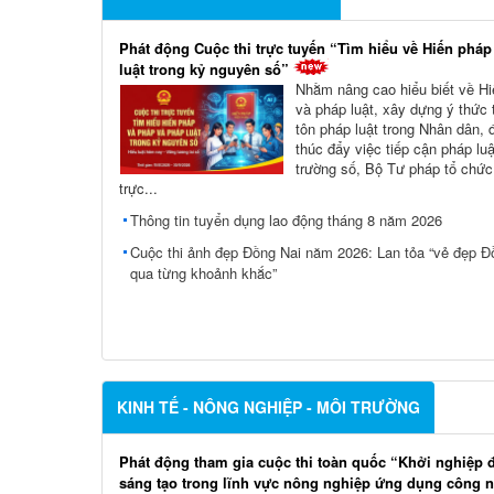
Phát động Cuộc thi trực tuyến “Tìm hiểu về Hiến pháp
luật trong kỷ nguyên số”
Nhằm nâng cao hiểu biết về H
và pháp luật, xây dựng ý thức
tôn pháp luật trong Nhân dân, 
thúc đẩy việc tiếp cận pháp luậ
trường số, Bộ Tư pháp tổ chức
trực...
Thông tin tuyển dụng lao động tháng 8 năm 2026
Cuộc thi ảnh đẹp Đồng Nai năm 2026: Lan tỏa “vẻ đẹp Đ
qua từng khoảnh khắc”
KINH TẾ - NÔNG NGHIỆP - MÔI TRƯỜNG
Phát động tham gia cuộc thi toàn quốc “Khởi nghiệp 
sáng tạo trong lĩnh vực nông nghiệp ứng dụng công 