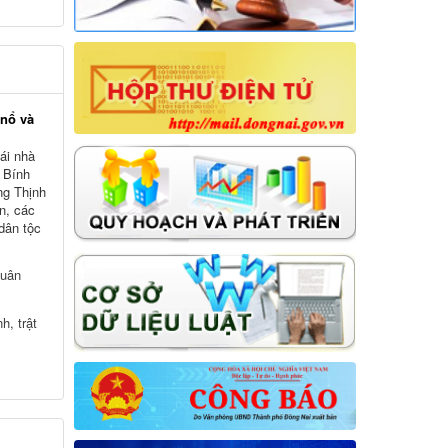
lượt xem: 295 | lượt tải:55
01/NQ-HĐND
Nghị quyết về việc xác nhận kết quả
bầu Chủ tịch Hội đồng nhân dân xã
Hưng Thịnh khóa VII, nhiệm kỳ 2026-
2031
 nổ và
Thời gian đăng: 17/04/2026
ái nhà
lượt xem: 256 | lượt tải:51
 Bính
ng Thịnh
15/NQ-HĐND
n, các
Nghị quyết về việc ban hành chương
dân tộc
trình hoạt động toàn khóa của Hội
đồng nhân dân xã Hưng Thịnh khóa
quân
VII, nhiệm kỳ 2026 - 2031
Thời gian đăng: 31/07/2026
h, trật
lượt xem: 19 | lượt tải:9
16/NQ-HĐND
Nghị quyết về việc đề nghị điều
chỉnh, bổ sung dự toán thu ngân
sách nhà nước, chi ngân sách địa
phương đợt 1 năm 2026 trên địa bàn