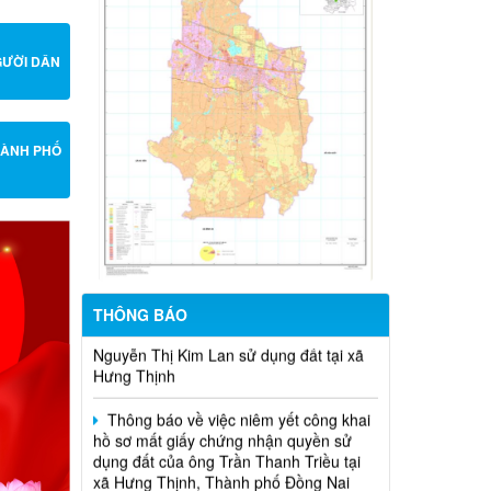
GƯỜI DÂN
Thông báo về việc niêm yết công khai
hồ sơ mất giấy chứng nhận quyền sử
dụng đất bà Nguyễn Thị Nguyệt Quới địa
chỉ thửa tại xã Hưng Thịnh, Thành phố
HÀNH PHỐ
Đồng Nai
Thông báo về việc nêm yết bản mô tả
ranh giới, mốc giới thửa đất của bà
Nguyễn Thị Kim Lan sử dụng đất tại xã
Hưng Thịnh
THÔNG BÁO
Thông báo về việc niêm yết công khai
hồ sơ mất giấy chứng nhận quyền sử
dụng đất của ông Trần Thanh Triều tại
xã Hưng Thịnh, Thành phố Đồng Nai
Thông báo về việc Niêm yết bản mô tả
ranh giới, mốc giới thửa đất của ông Hồ
Sáu sử dụng đất tại xã Hưng Thịnh.
15/NQ-HĐND