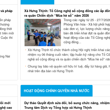
 và pháp
Xã Hưng Thịnh: Tổ Công nghệ số cộng đồng các ấp đồn
ra quân Chiến dịch “Mùa hè số” năm 2026
iến pháp
Trong các ngày từ 25 - 27/7/202
 thượng
Phòng Văn hóa - Xã hội phối hợp
đồng thời
các đơn vị, lực lượng chức năng 
t trên môi
bàn đã triển khai đợt ra quân đồn
 Cuộc thi
hoạt động của các Tổ Công ngh
cộng đồng...
Xã Hưng Thịnh tổ chức thành công Hội nghị triển khai cá
nhiệm vụ 06 tháng cuối năm; tập huấn kỹ năng cho Tổ C
ồng Nai
nghệ số cộng đồng và ra quân chiến dịch "Mùa hè số" n
Chung tay bảo vệ quyền sở hữu trí tuệ, đẩy lùi hàng giả, 
nhái trên địa bàn xã Hưng Thịnh
HOẠT ĐỘNG CHÍNH QUYỀN NHÀ NƯỚC
đổi mới
Dự thảo Quyết định sửa đổi, bổ sung chức năng, nhiệm
nghệ cao
Trung tâm Dịch vụ Tổng hợp xã Hưng Thịnh