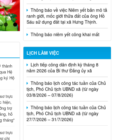
Nghị quyết về việc ban hành chương
Thông báo niêm yết công khai mất
trình hoạt động toàn khóa của Hội
Giấy CNQSDĐ của bà Lê Thị Thanh
đồng nhân dân xã Hưng Thịnh khóa
VII, nhiệm kỳ 2026 - 2031
Thông báo về việc Niêm yết bản mô tả
Thời gian đăng: 31/07/2026
ranh giới, mốc giới thửa đất của ông
Thông báo lịch tiếp công dân của Chủ
lượt xem: 19 | lượt tải:9
Nguyễn Thị Ngân Tâm, sử dụng đất tại
tịch UBND xã tháng 08/2026
xã Hưng Thịnh
16/NQ-HĐND
Nghị quyết về việc đề nghị điều
Lịch tiếp công dân định kỳ tháng 8
LỊCH LÀM VIỆC
Thông báo về việc niêm yết công khai
chỉnh, bổ sung dự toán thu ngân
năm 2026 của Bí thư Đảng ủy xã
hồ sơ cấp Giấy chứng nhận quyền sử
sách nhà nước, chi ngân sách địa
dụng đất cho ông Nguyễn Vững và bà
 thành
phương đợt 1 năm 2026 trên địa bàn
Thông báo lịch công tác tuần của Chủ
Nguyễn Thị Mến tại xã Hưng Thịnh
 qua Hệ
xã
tịch, Phó Chủ tịch UBND xã (từ ngày
ng ký Hộ
Thời gian đăng: 31/07/2026
03/8/2026 – 07/8/2026)
lượt xem: 24 | lượt tải:15
Thông báo lịch công tác tuần của Chủ
sơ trực
17/NQ-HĐND
tịch, Phó Chủ tịch UBND xã (từ ngày
c hiện,
Nghị quyết về điều chỉnh, không tiếp
27/7/2026 – 31/7/2026)
ởng trợ
tục thực hiện một số chỉ tiêu và bổ
áng, hỗ
sung giải pháp thực hiện kế hoạch
g tháng"
phát triển KTXH-QPAN năm 2026
trên địa bàn xã Hưng Thịnh
sơ trực
Thời gian đăng: 31/07/2026
rợ chi