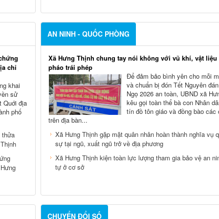
AN NINH - QUỐC PHÒNG
 chứng
Xã Hưng Thịnh chung tay nói không với vũ khí, vật liệu
ịa chỉ
pháo trái phép
Để đảm bảo bình yên cho mỗi m
và chuẩn bị đón Tết Nguyên đán
ng khai
Ngọ 2026 an toàn, UBND xã Hư
yền sử
kêu gọi toàn thể bà con Nhân dâ
 Quới địa
tín đồ tôn giáo và đồng bào các 
hành phố
trên địa bàn...
Xã Hưng Thịnh gặp mặt quân nhân hoàn thành nghĩa vụ 
 thửa
sự tại ngũ, xuất ngũ trở về địa phương
 Thịnh
Xã Hưng Thịnh kiện toàn lực lượng tham gia bảo vệ an nin
hứng
tự ở cơ sở
ã Hưng
CHUYỂN ĐỔI SỐ