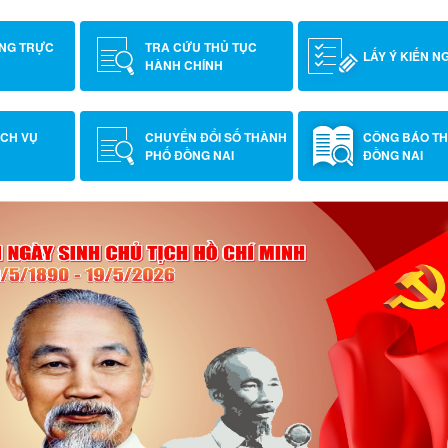
ÔNG TRỰC
TRA CỨU THỦ TỤC
LẤY Ý KIẾN N
HÀNH CHÍNH
ỊCH VỤ
CHUYỂN ĐỔI SỐ THÀNH
CÔNG BÁO T
PHỐ ĐỒNG NAI
ĐỒNG NAI