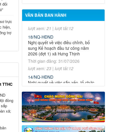
lượt xem: 21 | lượt tải:12
i đối
i"
18/NQ-HĐND
VĂN BẢN BAN HÀNH
Nghị quyết về việc điều chỉnh, bổ
sơ trực
sung Kế hoạch đầu tư công năm
c hiện,
2026 (đợt 1) xã Hưng Thịnh
ởng trợ
Thời gian đăng: 31/07/2026
lượt xem: 23 | lượt tải:12
14/NQ-HĐND
Nghị quyết về việc sắp xếp, tổ chức
lại các ấp trên địa bàn xã Hưng Thịnh
Thời gian đăng: 31/07/2026
lượt xem: 23 | lượt tải:12
ết TTHC
13/NQ-TTHĐND
Nghị quyết về chương trình giám sát
ĐND
của Thường trực Hội đồng nhân dân
Hội đồng
xã Hưng Thịnh năm 2026
 sắp
Thời gian đăng: 31/07/2026
bàn xã;
lượt xem: 24 | lượt tải:15
01/2026/NQ-HĐND
 bản
Nghị quyết Ban hành Quy chế làm