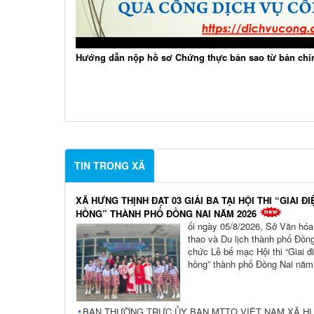
Hướng dẫn nộp hồ sơ Chứng thực bản sao từ bản chí
TIN TRONG XÃ
XÃ HƯNG THỊNH ĐẠT 03 GIẢI BA TẠI HỘI THI “GIAI ĐI
HỒNG” THÀNH PHỐ ĐỒNG NAI NĂM 2026
ối ngày 05/8/2026, Sở Văn hóa
thao và Du lịch thành phố Đồng
chức Lễ bế mạc Hội thi “Giai đi
hồng” thành phố Đồng Nai năm
BAN THƯỜNG TRỰC ỦY BAN MTTQ VIỆT NAM XÃ H