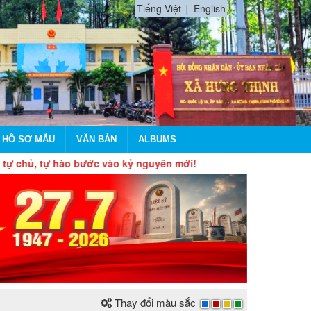
Tiếng Việt
English
 HỒ SƠ MẪU
VĂN BẢN
ALBUMS
 bước vào kỷ nguyên mới!
Thay đổi màu sắc