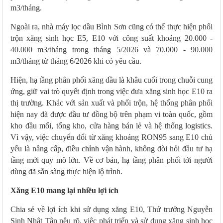
m3/tháng.
Ngoài ra, nhà máy lọc dầu Bình Sơn cũng có thể thực hiện phối
trộn xăng sinh học E5, E10 với công suất khoảng 20.000 -
40.000 m3/tháng trong tháng 5/2026 và 70.000 - 90.000
m3/tháng từ tháng 6/2026 khi có yêu cầu.
Hiện, hạ tầng phân phối xăng dầu là khâu cuối trong chuỗi cung
ứng, giữ vai trò quyết định trong việc đưa xăng sinh học E10 ra
thị trường. Khác với sản xuất và phối trộn, hệ thống phân phối
hiện nay đã được đầu tư đồng bộ trên phạm vi toàn quốc, gồm
kho đầu mối, tổng kho, cửa hàng bán lẻ và hệ thống logistics.
Vì vậy, việc chuyển đổi từ xăng khoáng RON95 sang E10 chủ
yếu là nâng cấp, điều chỉnh vận hành, không đòi hỏi đầu tư hạ
tầng mới quy mô lớn. Về cơ bản, hạ tầng phân phối tới người
dùng đã sẵn sàng thực hiện lộ trình.
Xăng E10 mang lại nhiều lợi ích
Chia sẻ về lợi ích khi sử dụng xăng E10, Thứ trưởng Nguyễn
Sinh Nhật Tân nêu rõ, việc phát triển và sử dụng xăng sinh học