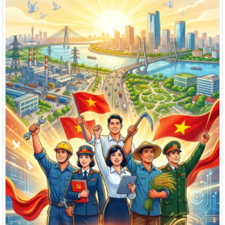
12/NQ-HĐND
Nghị quyết về chương trình giám sát của Hội đồng nhân dân
xã Hưng Thịnh năm 2026
Thời gian đăng: 09/06/2026
lượt xem: 95 | lượt tải:40
1277/QĐ-UBND
Quyết định về việc phê chuẩn kết quả bầu Chủ tịch, các Phó
Chủ tịch Ủy ban nhân dân xã Hưng Thịnh khóa VII, nhiệm kỳ
2026 - 2031
Thời gian đăng: 13/04/2026
lượt xem: 297 | lượt tải:56
01/NQ-HĐND
Nghị quyết về việc xác nhận kết quả bầu Chủ tịch Hội đồng
nhân dân xã Hưng Thịnh khóa VII, nhiệm kỳ 2026-2031
Thời gian đăng: 17/04/2026
lượt xem: 258 | lượt tải:51