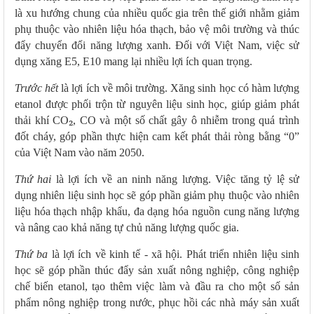
là xu hướng chung của nhiều quốc gia trên thế giới nhằm giảm
phụ thuộc vào nhiên liệu hóa thạch, bảo vệ môi trường và thúc
đẩy chuyển đổi năng lượng xanh. Đối với Việt Nam, việc sử
dụng xăng E5, E10 mang lại nhiều lợi ích quan trọng.
Trước hết
là lợi ích về môi trường. Xăng sinh học có hàm lượng
etanol được phối trộn từ nguyên liệu sinh học, giúp giảm phát
₂
thải khí CO
, CO và một số chất gây ô nhiễm trong quá trình
đốt cháy, góp phần thực hiện cam kết phát thải ròng bằng “0”
của Việt Nam vào năm 2050.
Thứ hai
là lợi ích về an ninh năng lượng. Việc tăng tỷ lệ sử
dụng nhiên liệu sinh học sẽ góp phần giảm phụ thuộc vào nhiên
liệu hóa thạch nhập khẩu, đa dạng hóa nguồn cung năng lượng
và nâng cao khả năng tự chủ năng lượng quốc gia.
Thứ ba
là lợi ích về kinh tế - xã hội. Phát triển nhiên liệu sinh
học sẽ góp phần thúc đẩy sản xuất nông nghiệp, công nghiệp
chế biến etanol, tạo thêm việc làm và đầu ra cho một số sản
phẩm nông nghiệp trong nước, phục hồi các nhà máy sản xuất