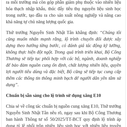
ra môi trường mà còn góp phần giảm phụ thuộc vào nhiên liệu
hóa thạch nhập khẩu, thúc đẩy tiêu thụ nguyên liệu sinh học
trong nước, tạo đầu ra cho sản xuất nông nghiệp và nâng cao
khả năng tự chủ năng lượng quốc gia.
Thứ trưởng Nguyễn Sinh Nhật Tân khẳng định:
“Chúng tôi
cũng muốn nhấn mạnh rằng, lộ trình chuyển đổi được xây
dựng theo hướng từng bước, có đánh giá tác động kỹ lưỡng,
không thực hiện đột ngột. Trong quá trình triển khai, Bộ Công
Thương sẽ tiếp tục phối hợp với các bộ, ngành, doanh nghiệp
để bảo đảm nguồn cung ổn định, chất lượng nhiên liệu, quyền
lợi người tiêu dùng và đặc biệt, Bộ cũng sẽ tiếp tục cung cấp
thêm các thông tin thông minh bạch để người dân yên tâm sử
dụng”.
Chuẩn bị sẵn sàng cho lộ trình sử dụng xăng E10
Chia sẻ về công tác chuẩn bị nguồn cung xăng E10, Thứ trưởng
Nguyễn Sinh Nhật Tân nêu rõ, ngay sau khi Bộ Công Thương
ban hành Thông tư số 50/2025/TT-BCT quy định lộ trình áp
dụng tỷ lệ phối trộn nhiên liệu sinh học với nhiên liệu truyền