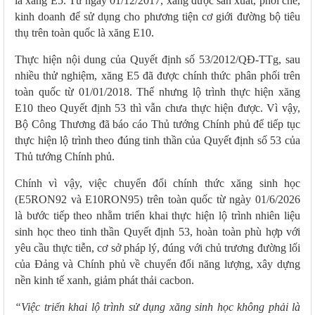
là xăng E5. Từ ngày 01/12/2017, xăng được sản xuất, phối chế,
kinh doanh để sử dụng cho phương tiện cơ giới đường bộ tiêu
thụ trên toàn quốc là xăng E10.
Thực hiện nội dung của Quyết định số 53/2012/QĐ-TTg, sau
nhiều thử nghiệm, xăng E5 đã được chính thức phân phối trên
toàn quốc từ 01/01/2018. Thế nhưng lộ trình thực hiện xăng
E10 theo Quyết định 53 thì vẫn chưa thực hiện được. Vì vậy,
Bộ Công Thương đã báo cáo Thủ tướng Chính phủ để tiếp tục
thực hiện lộ trình theo đúng tinh thần của Quyết định số 53 của
Thủ tướng Chính phủ.
Chính vì vậy, việc chuyển đổi chính thức xăng sinh học
(E5RON92 và E10RON95) trên toàn quốc từ ngày 01/6/2026
là bước tiếp theo nhằm triển khai thực hiện lộ trình nhiên liệu
sinh học theo tinh thần Quyết định 53, hoàn toàn phù hợp với
yêu cầu thực tiễn, cơ sở pháp lý, đúng với chủ trương đường lối
của Đảng và Chính phủ về chuyển đổi năng lượng, xây dựng
nền kinh tế xanh, giảm phát thải cacbon.
“Việc triển khai lộ trình sử dụng xăng sinh học không phải là