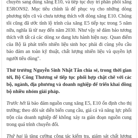
chuyển sang dùng xăng E10, và tiếp tục duy trì phân phối xăng
E5RON92. Mục tiêu chính là để phục vụ cho những dòng
phương tiện cũ và chưa tương thích với dòng xăng E10. Chúng
tôi cũng đã ước tính lộ trình của xăng E5 tiếp tục trong 5 năm
nữa, nghĩa là từ nay đến năm 2030. Như vậy sẽ đảm bảo tương
thích với tất cả các dòng xe đang lưu hành hiện nay. Quan điểm
của Bộ là phát triển nhiên liệu sinh học phải đi cùng yêu cầu
bảo đảm an toàn kỹ thuật, chất lượng nhiên liệu và quyền lợi
người tiêu dùng".
Thứ trưởng Nguyễn Sinh Nhật Tân chia sẻ, trong thời gian
tới, Bộ Công Thương sẽ tiếp tục phối hợp chặt chẽ với các
bộ, ngành, địa phương và doanh nghiệp để triển khai đồng
bộ nhiều nhóm giải pháp.
Trước hết
là bảo đảm nguồn cung xăng E5, E10 ổn định cho thị
trường; theo dõi sát diễn biến cung cầu, giá cả và năng lực phối
trộn của doanh nghiệp để không xảy ra gián đoạn nguồn cung
trong quá trình chuyển đổi.
Thứ hai
là tăng cường công tác kiểm tra, giám sát chất lượng