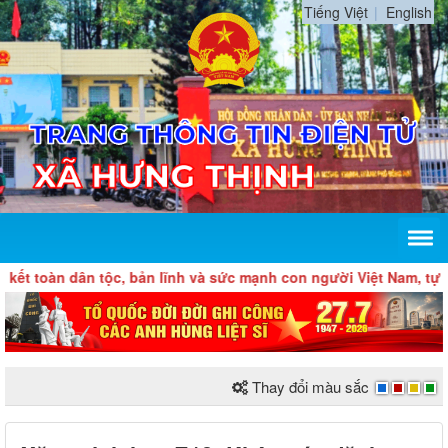
Tiếng Việt
English
dân tộc, bản lĩnh và sức mạnh con người Việt Nam, tự chủ, tự h
Thay đổi màu sắc