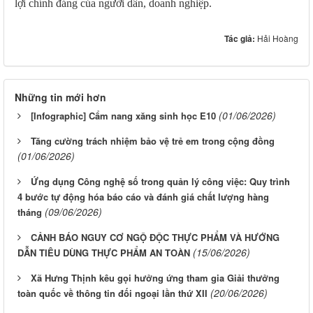
lợi chính đáng của người dân, doanh nghiệp.
Tác giả:
Hải Hoàng
Những tin mới hơn
(01/06/2026)
[Infographic] Cẩm nang xăng sinh học E10
Tăng cường trách nhiệm bảo vệ trẻ em trong cộng đồng
(01/06/2026)
Ứng dụng Công nghệ số trong quản lý công việc: Quy trình
4 bước tự động hóa báo cáo và đánh giá chất lượng hàng
(09/06/2026)
tháng
CẢNH BÁO NGUY CƠ NGỘ ĐỘC THỰC PHẨM VÀ HƯỚNG
(15/06/2026)
DẪN TIÊU DÙNG THỰC PHẨM AN TOÀN
Xã Hưng Thịnh kêu gọi hưởng ứng tham gia Giải thưởng
(20/06/2026)
toàn quốc về thông tin đối ngoại lần thứ XII