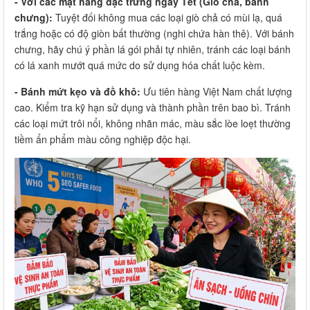
- Với các mặt hàng đặc trưng ngày Tết (Giò chả, bánh
chưng):
Tuyệt đối không mua các loại giò chả có mùi lạ, quá
trắng hoặc có độ giòn bất thường (nghi chứa hàn thê). Với bánh
chưng, hãy chú ý phần lá gói phải tự nhiên, tránh các loại bánh
có lá xanh mướt quá mức do sử dụng hóa chất luộc kèm.
- Bánh mứt kẹo và đồ khô:
Ưu tiên hàng Việt Nam chất lượng
cao. Kiểm tra kỹ hạn sử dụng và thành phần trên bao bì. Tránh
các loại mứt trôi nổi, không nhãn mác, màu sắc lòe loẹt thường
tiềm ẩn phẩm màu công nghiệp độc hại.