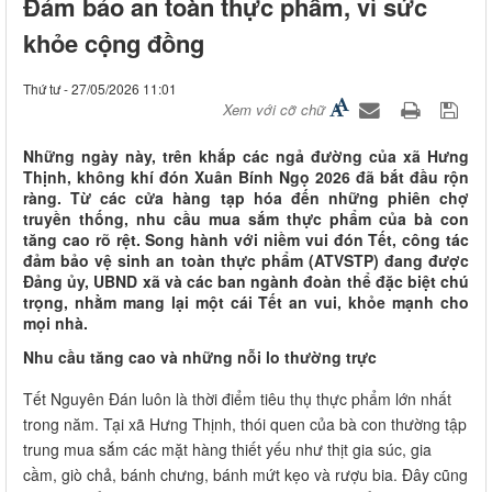
Đảm bảo an toàn thực phẩm, vì sức
khỏe cộng đồng
Thứ tư - 27/05/2026 11:01
Xem với cỡ chữ
Những ngày này, trên khắp các ngả đường của xã Hưng
Thịnh, không khí đón Xuân Bính Ngọ 2026 đã bắt đầu rộn
ràng. Từ các cửa hàng tạp hóa đến những phiên chợ
truyền thống, nhu cầu mua sắm thực phẩm của bà con
tăng cao rõ rệt. Song hành với niềm vui đón Tết, công tác
đảm bảo vệ sinh an toàn thực phẩm (ATVSTP) đang được
Đảng ủy, UBND xã và các ban ngành đoàn thể đặc biệt chú
trọng, nhằm mang lại một cái Tết an vui, khỏe mạnh cho
mọi nhà.
Nhu cầu tăng cao và những nỗi lo thường trực
Tết Nguyên Đán luôn là thời điểm tiêu thụ thực phẩm lớn nhất
trong năm. Tại xã Hưng Thịnh, thói quen của bà con thường tập
trung mua sắm các mặt hàng thiết yếu như thịt gia súc, gia
cầm, giò chả, bánh chưng, bánh mứt kẹo và rượu bia. Đây cũng