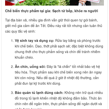
Chế biến thực phẩm tại gia: Sạch từ bếp, khỏe ra người
Tại địa bàn xã, nhiều gia đình vẫn giữ thói quen tự gói bánh,
giết mổ gia cầm để ăn Tết. Điều này rất tốt nhưng cần tuân thủ
các quy tắc vệ sinh:
Vệ sinh tay và dụng cụ:
Rửa tay bằng xà phòng trước
khi chế biến. Dao, thớt phải sạch sẽ; đặc biệt không dùng
chung thớt cho thực phẩm sống và chín để tránh nhiễm
khuẩn chéo.
Ăn chín, uống sôi:
Đây là "lá chắn" tốt nhất bảo vệ hệ
tiêu hóa. Thực phẩm sau khi chế biến xong nên ăn ngay
khi còn nóng. Nếu để quá 2 giờ ở nhiệt độ thường, cần
phải đun lại kỹ trước khi dùng.
Bảo quản tủ lạnh đúng cách:
Không nên trữ quá nhiều
đồ trong tủ lạnh khiến nhiệt độ không đảm bảo. Thức ăn
chín nên để ngăn trên, thực phẩm sống để ngăn dưới và