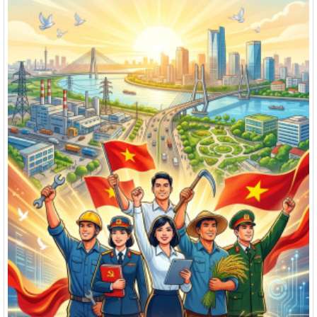
12/NQ-HĐND
Nghị quyết về chương trình giám sát của Hội đồng nhân dân
xã Hưng Thịnh năm 2026
Thời gian đăng: 09/06/2026
lượt xem: 94 | lượt tải:39
1277/QĐ-UBND
Quyết định về việc phê chuẩn kết quả bầu Chủ tịch, các Phó
Chủ tịch Ủy ban nhân dân xã Hưng Thịnh khóa VII, nhiệm kỳ
2026 - 2031
Thời gian đăng: 13/04/2026
lượt xem: 296 | lượt tải:55
01/NQ-HĐND
Nghị quyết về việc xác nhận kết quả bầu Chủ tịch Hội đồng
nhân dân xã Hưng Thịnh khóa VII, nhiệm kỳ 2026-2031
Thời gian đăng: 17/04/2026
lượt xem: 258 | lượt tải:51