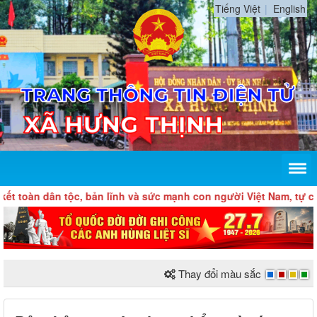
Tiếng Việt
English
n dân tộc, bản lĩnh và sức mạnh con người Việt Nam, tự chủ, tự
Thay đổi màu sắc