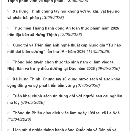
(18/05/2026)
Thịnh phồn vinh và hạnh phúc
Xã Hưng Thịnh chung tay nói không với vũ khí, vật liệu nổ
(13/05/2026)
và pháo trái phép
Thực hiện Tháng hành động An toàn thực phẩm năm 2026
(12/05/2026)
trên địa bàn xã Hưng Thịnh
Cuộc thi và Triển lãm ảnh nghệ thuật cấp Quốc gia “Tự hào
(11/05/2026)
một dải biên cương” lần thứ IV - Năm 2026
Thông báo tuyển chọn thực tập sinh nam đi làm việc tại
(09/05/2026)
Nhật Bản và trợ lý điều dưỡng tại Đức năm 2026
Xã Hưng Thịnh: Chung tay sử dụng nước sạch vì sức khỏe
(07/05/2026)
cộng đồng và sự phát triển bền vững
Triển khai chính sách tín dụng đối với người sau cai nghiện
(06/05/2026)
ma túy
Thông tin Phiên giao dịch việc làm ngày 19/4 tại xã La Ngà
(13/04/2026)
Lịch sử, ý nghĩa tháng hành động Quốc gia về Dân số và