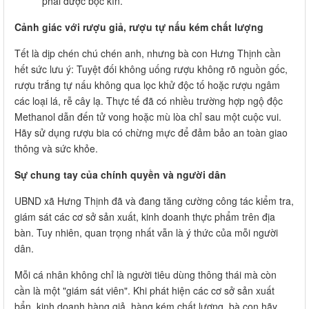
phải được bọc kín.
Cảnh giác với rượu giả, rượu tự nấu kém chất lượng
Tết là dịp chén chú chén anh, nhưng bà con Hưng Thịnh cần
hết sức lưu ý: Tuyệt đối không uống rượu không rõ nguồn gốc,
rượu trắng tự nấu không qua lọc khử độc tố hoặc rượu ngâm
các loại lá, rễ cây lạ. Thực tế đã có nhiều trường hợp ngộ độc
Methanol dẫn đến tử vong hoặc mù lòa chỉ sau một cuộc vui.
Hãy sử dụng rượu bia có chừng mực để đảm bảo an toàn giao
thông và sức khỏe.
Sự chung tay của chính quyền và người dân
UBND xã Hưng Thịnh đã và đang tăng cường công tác kiểm tra,
giám sát các cơ sở sản xuất, kinh doanh thực phẩm trên địa
bàn. Tuy nhiên, quan trọng nhất vẫn là ý thức của mỗi người
dân.
Mỗi cá nhân không chỉ là người tiêu dùng thông thái mà còn
cần là một "giám sát viên". Khi phát hiện các cơ sở sản xuất
bẩn, kinh doanh hàng giả, hàng kém chất lượng, bà con hãy