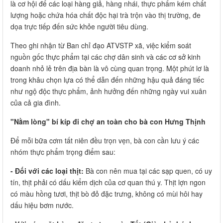
là cơ hội để các loại hàng giả, hàng nhái, thực phẩm kém chất
lượng hoặc chứa hóa chất độc hại trà trộn vào thị trường, đe
dọa trực tiếp đến sức khỏe người tiêu dùng.
Theo ghi nhận từ Ban chỉ đạo ATVSTP xã, việc kiểm soát
nguồn gốc thực phẩm tại các chợ dân sinh và các cơ sở kinh
doanh nhỏ lẻ trên địa bàn là vô cùng quan trọng. Một phút lơ là
trong khâu chọn lựa có thể dẫn đến những hậu quả đáng tiếc
như ngộ độc thực phẩm, ảnh hưởng đến những ngày vui xuân
của cả gia đình.
"Nằm lòng" bí kíp đi chợ an toàn cho bà con Hưng Thịnh
Để mỗi bữa cơm tất niên đều trọn vẹn, bà con cần lưu ý các
nhóm thực phẩm trọng điểm sau:
- Đối với các loại thịt:
Bà con nên mua tại các sạp quen, có uy
tín, thịt phải có dấu kiểm dịch của cơ quan thú y. Thịt lợn ngon
có màu hồng tươi, thịt bò đỏ đặc trưng, không có mùi hôi hay
dấu hiệu bơm nước.