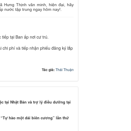
xã Hưng Thịnh văn minh, hiện đại, hãy
ấp nước tập trung ngay hôm nay!
.
iếp tại Ban ấp nơi cư trú
.
 chi phí và tiếp nhận phiếu đăng ký lắp
Tác giả:
Thái Thuận
c tại Nhật Bản và trợ lý điều dưỡng tại
a “Tự hào một dải biên cương” lần thứ