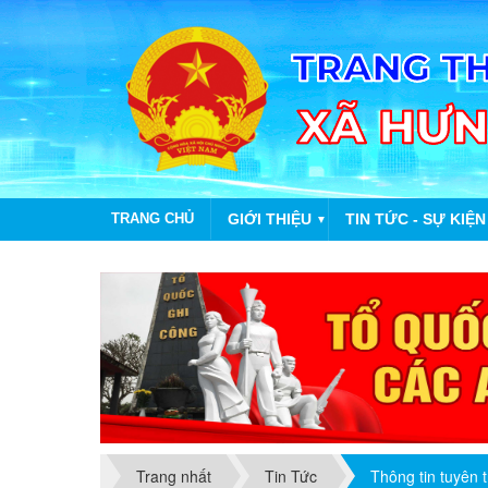
TRANG CHỦ
GIỚI THIỆU
TIN TỨC - SỰ KIỆN
▼
P
Trang nhất
Tin Tức
Thông tin tuyên 