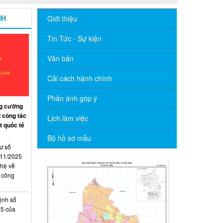
NH
Giới thiệu
Tin Tức - Sự kiện
Văn bản
Cải cách hành chính
Phản ánh góp ý
ng cường
 công tác
Lịch làm việc
t quốc tế
Bộ hồ sơ mẫu
ư số
11/2025
hệ về
 công
ịnh số
25 của