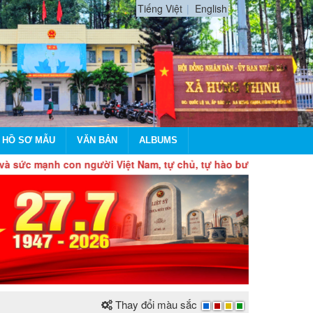
Tiếng Việt
English
 HỒ SƠ MẪU
VĂN BẢN
ALBUMS
nh con người Việt Nam, tự chủ, tự hào bước vào kỷ nguyên mới!
Thay đổi màu sắc