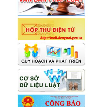
Thời gian đăng: 31/07/2026
lượt xem: 22 | lượt tải:13
18/NQ-HĐND
Nghị quyết về việc điều chỉnh, bổ
sung Kế hoạch đầu tư công năm
2026 (đợt 1) xã Hưng Thịnh
Thời gian đăng: 31/07/2026
lượt xem: 25 | lượt tải:13
14/NQ-HĐND
Nghị quyết về việc sắp xếp, tổ chức
lại các ấp trên địa bàn xã Hưng Thịnh
Thời gian đăng: 31/07/2026
lượt xem: 24 | lượt tải:12
13/NQ-TTHĐND
Nghị quyết về chương trình giám sát
của Thường trực Hội đồng nhân dân
xã Hưng Thịnh năm 2026
Thời gian đăng: 31/07/2026
lượt xem: 25 | lượt tải:15