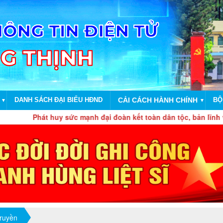
DANH SÁCH ĐẠI BIỂU HĐND
CẢI CÁCH HÀNH CHÍNH
BỘ
▼
▼
hát huy sức mạnh đại đoàn kết toàn dân tộc, bản lĩnh và sức mạ
truyền