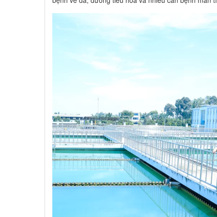
bệnh về da, đường tiêu hóa và nhiều căn bệnh mãn t