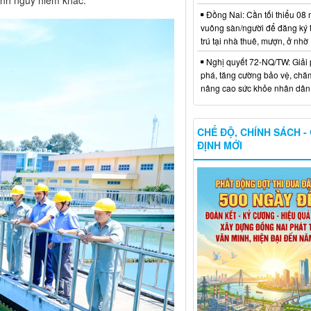
ính nguy hiểm khác
.
Đồng Nai: Cần tối thiểu 08 
vuông sàn/người để đăng ký
trú tại nhà thuê, mượn, ở nhờ
Nghị quyết 72-NQ/TW: Giải 
phá, tăng cường bảo vệ, chă
nâng cao sức khỏe nhân dân
CHẾ ĐỘ, CHÍNH SÁCH -
ĐỊNH MỚI