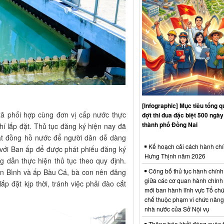
[Infographic] Mục tiêu tổng q
xã phối hợp cùng đơn vị cấp nước thực
đợt thi đua đặc biệt 500 ngà
thành phố Đồng Nai
hí lắp đặt
.
Thủ tục đăng ký hiện nay đã
 đặt đồng hồ nước để người dân dễ dàng
Kế hoạch cải cách hành chí
p với Ban ấp để được phát phiếu đăng ký
Hưng Thịnh năm 2026
dẫn thực hiện thủ tục theo quy định
.
Công bố thủ tục hành chính
 An Bình và ấp Bàu Cá, bà con nên đăng
giữa các cơ quan hành chính
ắp đặt kịp thời, tránh việc phải đào cắt
mới ban hành lĩnh vực Tổ chứ
chế thuộc phạm vi chức năng
nhà nước của Sở Nội vụ
Thông báo khởi động cuộc th