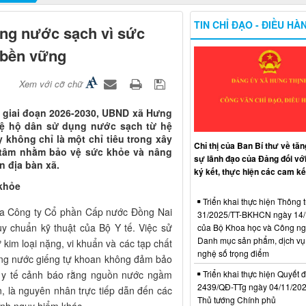
TIN CHỈ ĐẠO - ĐIỀU HÀ
ng nước sạch vì sức
 bền vững
Xem với cỡ chữ
g giai đoạn 2026-2030, UBND xã Hưng
 lệ hộ dân sử dụng nước sạch từ hệ
 không chỉ là một chỉ tiêu trong xây
Chỉ thị của Ban Bí thư về tă
 tâm nhằm bảo vệ sức khỏe và nâng
sự lãnh đạo của Đảng đối với
n địa bàn xã.
ký kết, thực hiện các cam kế
 khỏe
Triển khai thực hiện Thông t
ủa Công ty Cổ phần Cấp nước Đồng Nai
31/2025/TT-BKHCN ngày 14/
y chuẩn kỹ thuật của Bộ Y tế
. Việc sử
của Bộ Khoa học và Công ng
Danh mục sản phẩm, dịch vụ
kim loại nặng, vi khuẩn và các tạp chất
nghệ số trọng điểm
 dụng nước giếng tự khoan không đảm bảo
Triển khai thực hiện Quyết đ
 y tế cảnh báo rằng nguồn nước ngầm
2439/QĐ-TTg ngày 04/11/20
, là nguyên nhân trực tiếp dẫn đến các
Thủ tướng Chính phủ