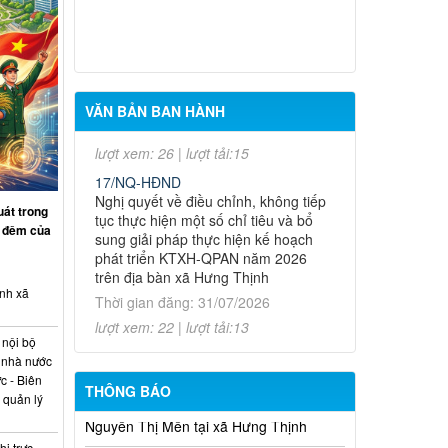
sách nhà nước, chi ngân sách địa
Thông báo lịch công tác tuần của Chủ
phương đợt 1 năm 2026 trên địa bàn
tịch, Phó Chủ tịch UBND xã (từ ngày
xã
27/7/2026 – 31/7/2026)
Thời gian đăng: 31/07/2026
lượt xem: 26 | lượt tải:15
VĂN BẢN BAN HÀNH
17/NQ-HĐND
Nghị quyết về điều chỉnh, không tiếp
tục thực hiện một số chỉ tiêu và bổ
sung giải pháp thực hiện kế hoạch
phát triển KTXH-QPAN năm 2026
uát trong
trên địa bàn xã Hưng Thịnh
y đêm của
Thời gian đăng: 31/07/2026
lượt xem: 22 | lượt tải:13
nh xã
18/NQ-HĐND
Nghị quyết về việc điều chỉnh, bổ
sung Kế hoạch đầu tư công năm
 nội bộ
2026 (đợt 1) xã Hưng Thịnh
 nhà nước
Thời gian đăng: 31/07/2026
c - Biên
THÔNG BÁO
 quản lý
Thông báo về việc niêm yết công khai
lượt xem: 25 | lượt tải:13
hồ sơ mất giấy chứng nhận quyền sử
14/NQ-HĐND
dụng đất bà Nguyễn Thị Nguyệt Quới địa
i trực