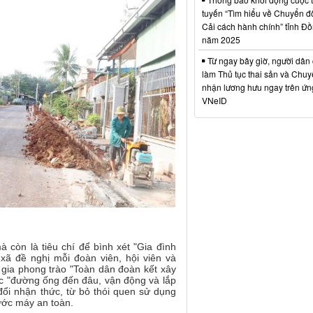
tuyến “Tìm hiểu về Chuyển đổ
Cải cách hành chính” tỉnh Đ
năm 2025
Từ ngay bây giờ, người dân 
làm Thủ tục thai sản và Chuy
nhận lương hưu ngay trên ứ
VNeID
 còn là tiêu chí để bình xét "Gia đình
ã đề nghị mỗi đoàn viên, hội viên và
 gia phong trào "Toàn dân đoàn kết xây
c "đường ống đến đâu, vận động và lắp
đổi nhận thức, từ bỏ thói quen sử dụng
ớc máy an toàn
.