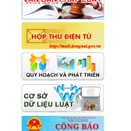
xã
Thời gian đăng: 31/07/2026
lượt xem: 27 | lượt tải:15
17/NQ-HĐND
Nghị quyết về điều chỉnh, không tiếp
tục thực hiện một số chỉ tiêu và bổ
sung giải pháp thực hiện kế hoạch
phát triển KTXH-QPAN năm 2026
trên địa bàn xã Hưng Thịnh
Thời gian đăng: 31/07/2026
lượt xem: 24 | lượt tải:13
18/NQ-HĐND
Nghị quyết về việc điều chỉnh, bổ
sung Kế hoạch đầu tư công năm
2026 (đợt 1) xã Hưng Thịnh
Thời gian đăng: 31/07/2026
lượt xem: 27 | lượt tải:13
14/NQ-HĐND
Nghị quyết về việc sắp xếp, tổ chức
lại các ấp trên địa bàn xã Hưng Thịnh