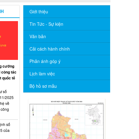
NH
Giới thiệu
Tin Tức - Sự kiện
Văn bản
Cải cách hành chính
Phản ánh góp ý
ng cường
 công tác
Lịch làm việc
t quốc tế
Bộ hồ sơ mẫu
ư số
11/2025
hệ về
 công
ịnh số
25 của