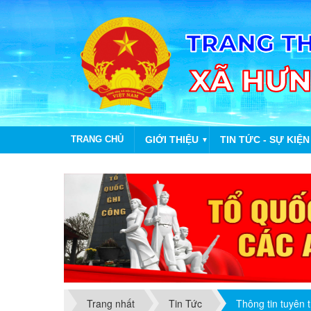
TRANG CHỦ
GIỚI THIỆU
TIN TỨC - SỰ KIỆN
▼
Trang nhất
Tin Tức
Thông tin tuyên 