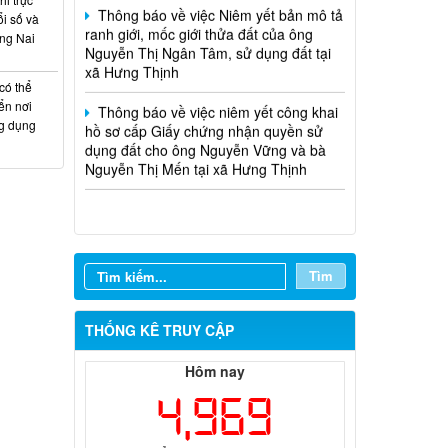
xã Hưng Thịnh
lượt xem: 24 | lượt tải:13
i số và
ồng Nai
18/NQ-HĐND
Thông báo về việc niêm yết công khai
Nghị quyết về việc điều chỉnh, bổ
hồ sơ cấp Giấy chứng nhận quyền sử
sung Kế hoạch đầu tư công năm
có thể
dụng đất cho ông Nguyễn Vững và bà
2026 (đợt 1) xã Hưng Thịnh
ển nơi
Nguyễn Thị Mến tại xã Hưng Thịnh
ng dụng
Thời gian đăng: 31/07/2026
lượt xem: 27 | lượt tải:13
14/NQ-HĐND
Nghị quyết về việc sắp xếp, tổ chức
lại các ấp trên địa bàn xã Hưng Thịnh
Thời gian đăng: 31/07/2026
lượt xem: 26 | lượt tải:12
Tìm
13/NQ-TTHĐND
Nghị quyết về chương trình giám sát
THỐNG KÊ TRUY CẬP
của Thường trực Hội đồng nhân dân
xã Hưng Thịnh năm 2026
Hôm nay
Thời gian đăng: 31/07/2026
4,969
lượt xem: 29 | lượt tải:16
01/2026/NQ-HĐND