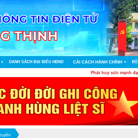
DANH SÁCH ĐẠI BIỂU HĐND
CẢI CÁCH HÀNH CHÍNH
BỘ
▼
▼
Phát huy sức mạnh đại đoàn kết
truyền