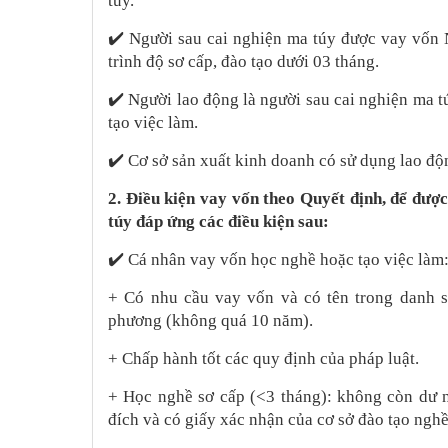
túy.
✔️
Người sau cai nghiện ma túy được vay vốn
trình độ sơ cấp, đào tạo dưới 03 tháng.
✔️
Người lao động là người sau cai nghiện ma t
tạo việc làm.
✔️
Cơ sở sản xuất kinh doanh có sử dụng lao độn
2. Điều kiện vay vốn theo Quyết định, để đượ
túy đáp ứng các điều kiện sau:
✔️
Cá nhân vay vốn học nghề hoặc tạo việc làm
+ Có nhu cầu vay vốn và có tên trong danh sá
phương (không quá 10 năm).
+ Chấp hành tốt các quy định của pháp luật.
+ Học nghề sơ cấp (<3 tháng): không còn dư 
đích và có giấy xác nhận của cơ sở đào tạo ngh