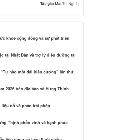
Tác giả:
Mai Thị Nghĩa
ức khỏe cộng đồng và sự phát triển
c tại Nhật Bản và trợ lý điều dưỡng tại
a “Tự hào một dải biên cương” lần thứ
m 2026 trên địa bàn xã Hưng Thịnh
 liệu nổ và pháo trái phép
Hưng Thịnh phồn vinh và hạnh phúc
n tiêu dùng an toàn thực phẩm