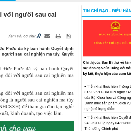
TIN CHỈ ĐẠO - ĐIỀU HÀ
i với người sau cai
Xem với cỡ chữ
ức Phớc đã ký ban hành Quyết định
i người sau cai nghiện ma túy. Quyết
Chỉ thị của Ban Bí thư về tă
sự lãnh đạo của Đảng đối với
ồ Đức Phớc đã ký ban hành Quyết
ký kết, thực hiện các cam kế
g đối với người sau cai nghiện ma
Triển khai thực hiện Thông t
31/2025/TT-BKHCN ngày 14/
ng đối với người sau cai nghiện ma
của Bộ Khoa học và Công ng
động là người sau cai nghiện ma túy
Danh mục sản phẩm, dịch vụ
(NHCSXH) để tham gia đào tạo nghề
nghệ số trọng điểm
xuất, kinh doanh, tạo việc làm.
Triển khai thực hiện Quyết đ
2439/QĐ-TTg ngày 04/11/20
Thủ tướng Chính phủ