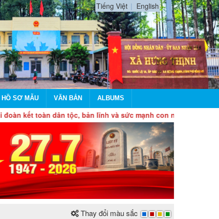
Tiếng Việt
English
 HỒ SƠ MẪU
VĂN BẢN
ALBUMS
 toàn dân tộc, bản lĩnh và sức mạnh con người Việt Nam, tự chủ
Thay đổi màu sắc