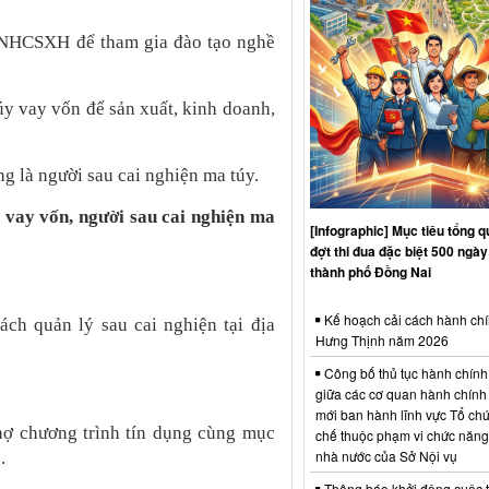
 NHCSXH để tham gia đào tạo nghề
úy vay vốn để sản xuất, kinh doanh,
g là người sau cai nghiện ma túy.
c vay vốn, người sau cai nghiện ma
[Infographic] Mục tiêu tổng q
đợt thi đua đặc biệt 500 ngà
thành phố Đồng Nai
:
Kế hoạch cải cách hành chí
ch quản lý sau cai nghiện tại địa
Hưng Thịnh năm 2026
Công bố thủ tục hành chính
giữa các cơ quan hành chính
mới ban hành lĩnh vực Tổ chứ
nợ chương trình tín dụng cùng mục
chế thuộc phạm vi chức năng
nhà nước của Sở Nội vụ
ề.
Thông báo khởi động cuộc th