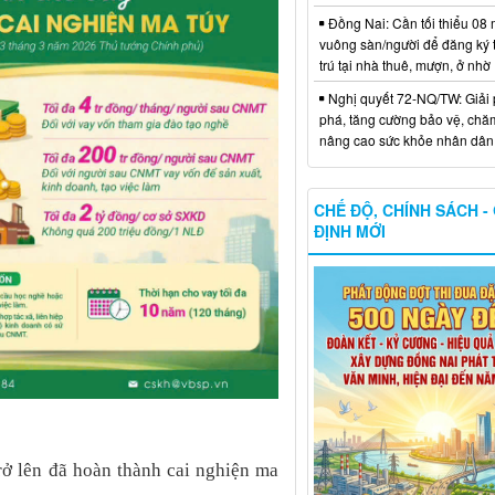
Đồng Nai: Cần tối thiểu 08 
vuông sàn/người để đăng ký
trú tại nhà thuê, mượn, ở nhờ
Nghị quyết 72-NQ/TW: Giải 
phá, tăng cường bảo vệ, chă
nâng cao sức khỏe nhân dân
CHẾ ĐỘ, CHÍNH SÁCH -
ĐỊNH MỚI
rở lên đã hoàn thành cai nghiện ma