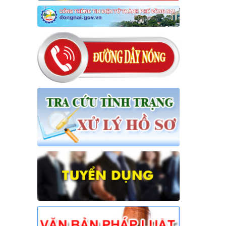
lượt xem: 296 | lượt tải:55
01/NQ-HĐND
Nghị quyết về việc xác nhận kết quả
bầu Chủ tịch Hội đồng nhân dân xã
Hưng Thịnh khóa VII, nhiệm kỳ 2026-
2031
Thời gian đăng: 17/04/2026
lượt xem: 258 | lượt tải:51
15/NQ-HĐND
Nghị quyết về việc ban hành chương
trình hoạt động toàn khóa của Hội
đồng nhân dân xã Hưng Thịnh khóa
VII, nhiệm kỳ 2026 - 2031
Thời gian đăng: 31/07/2026
lượt xem: 24 | lượt tải:22
16/NQ-HĐND
Nghị quyết về việc đề nghị điều
chỉnh, bổ sung dự toán thu ngân
sách nhà nước, chi ngân sách địa
phương đợt 1 năm 2026 trên địa bàn