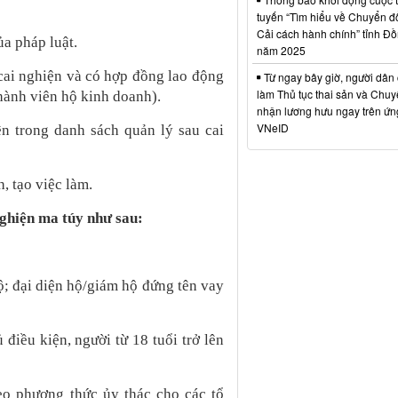
tuyến “Tìm hiểu về Chuyển đổ
Cải cách hành chính” tỉnh Đ
a pháp luật.
năm 2025
 cai nghiện và có hợp đồng lao động
Từ ngay bây giờ, người dân 
làm Thủ tục thai sản và Chuy
thành viên hộ kinh doanh).
nhận lương hưu ngay trên ứ
VNeID
ên trong danh sách quản lý sau cai
, tạo việc làm.
nghiện ma túy như sau:
ộ; đại diện hộ/giám hộ đứng tên vay
điều kiện, người từ 18 tuổi trở lên
o phương thức ủy thác cho các tổ