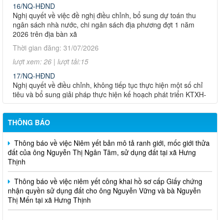
Nghị quyết về việc đề nghị điều chỉnh, bổ sung dự toán thu
Thông báo về việc nêm yết bản mô tả ranh giới, mốc giới thửa
ngân sách nhà nước, chi ngân sách địa phương đợt 1 năm
đất của bà Nguyễn Thị Kim Lan sử dụng đất tại xã Hưng Thịnh
2026 trên địa bàn xã
Thông báo về việc niêm yết công khai hồ sơ mất giấy chứng
Thời gian đăng: 31/07/2026
nhận quyền sử dụng đất của ông Trần Thanh Triều tại xã Hưng
lượt xem: 26 | lượt tải:15
Thịnh, Thành phố Đồng Nai
17/NQ-HĐND
Nghị quyết về điều chỉnh, không tiếp tục thực hiện một số chỉ
Thông báo về việc Niêm yết bản mô tả ranh giới, mốc giới thửa
tiêu và bổ sung giải pháp thực hiện kế hoạch phát triển KTXH-
đất của ông Hồ Sáu sử dụng đất tại xã Hưng Thịnh.
QPAN năm 2026 trên địa bàn xã Hưng Thịnh
Thông báo niêm yết công khai mất Giấy CNQSDĐ của bà Lê
Thời gian đăng: 31/07/2026
Thị Thanh
THÔNG BÁO
lượt xem: 22 | lượt tải:13
Thông báo về việc Niêm yết bản mô tả ranh giới, mốc giới thửa
18/NQ-HĐND
đất của ông Nguyễn Thị Ngân Tâm, sử dụng đất tại xã Hưng
Nghị quyết về việc điều chỉnh, bổ sung Kế hoạch đầu tư công
Thịnh
năm 2026 (đợt 1) xã Hưng Thịnh
Thời gian đăng: 31/07/2026
Thông báo về việc niêm yết công khai hồ sơ cấp Giấy chứng
nhận quyền sử dụng đất cho ông Nguyễn Vững và bà Nguyễn
lượt xem: 25 | lượt tải:13
Thị Mến tại xã Hưng Thịnh
14/NQ-HĐND
Nghị quyết về việc sắp xếp, tổ chức lại các ấp trên địa bàn xã
Hưng Thịnh