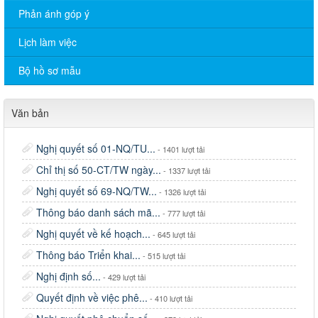
Phản ánh góp ý
Lịch làm việc
Bộ hồ sơ mẫu
Văn bản
Nghị quyết số 01-NQ/TU...
- 1401 lượt tải
Chỉ thị số 50-CT/TW ngày...
- 1337 lượt tải
Nghị quyết số 69-NQ/TW...
- 1326 lượt tải
Thông báo danh sách mã...
- 777 lượt tải
Nghị quyết về kế hoạch...
- 645 lượt tải
Thông báo Triển khai...
- 515 lượt tải
Nghị định số...
- 429 lượt tải
Quyết định về việc phê...
- 410 lượt tải
Thông báo lịch tiếp công dân của Chủ tịch UBND xã tháng
08/2026