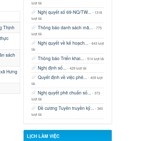
lượt tải
Nghị quyết số 69-NQ/TW...
- 1318
lượt tải
g Thịnh
Thông báo danh sách mã...
- 775
lượt tải
 thực
Nghị quyết về kế hoạch...
- 643 lượt
tải
gân sách
Thông báo Triển khai...
- 514 lượt tải
Nghị định số...
- 429 lượt tải
n xã Hưng
Quyết định về việc phê...
- 409 lượt
Thông báo lịch tiếp công dân của Chủ
tải
tịch UBND xã tháng 08/2026
Nghị quyết phê chuẩn số...
- 373
lượt tải
Lịch tiếp công dân định kỳ tháng 8
năm 2026 của Bí thư Đảng ủy xã
Đề cương Tuyên truyền kỷ...
- 360
lượt tải
Thông báo lịch công tác tuần của Chủ
tịch, Phó Chủ tịch UBND xã (từ ngày
03/8/2026 – 07/8/2026)
LỊCH LÀM VIỆC