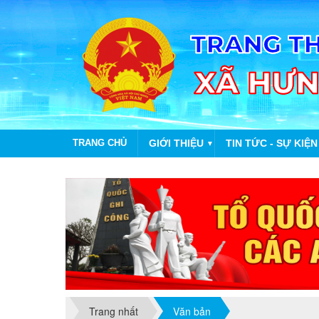
TRANG CHỦ
GIỚI THIỆU
TIN TỨC - SỰ KIỆN
▼
Trang nhất
Văn bản