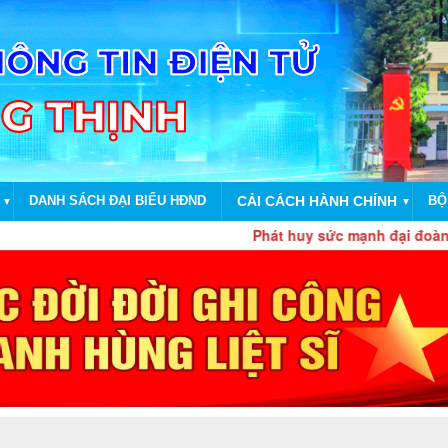
DANH SÁCH ĐẠI BIỂU HĐND
CẢI CÁCH HÀNH CHÍNH
BỘ
▼
▼
Phát huy sức mạnh đại đoàn kết toàn