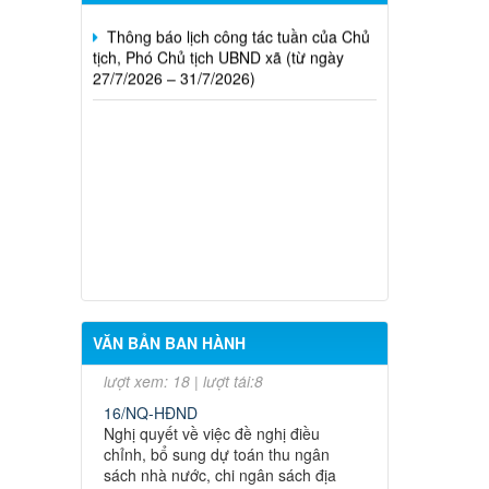
Thông báo lịch công tác tuần của Chủ
tịch, Phó Chủ tịch UBND xã (từ ngày
27/7/2026 – 31/7/2026)
15/NQ-HĐND
Nghị quyết về việc ban hành chương
trình hoạt động toàn khóa của Hội
đồng nhân dân xã Hưng Thịnh khóa
VII, nhiệm kỳ 2026 - 2031
Thời gian đăng: 31/07/2026
lượt xem: 18 | lượt tải:8
VĂN BẢN BAN HÀNH
16/NQ-HĐND
Nghị quyết về việc đề nghị điều
chỉnh, bổ sung dự toán thu ngân
sách nhà nước, chi ngân sách địa
phương đợt 1 năm 2026 trên địa bàn
xã