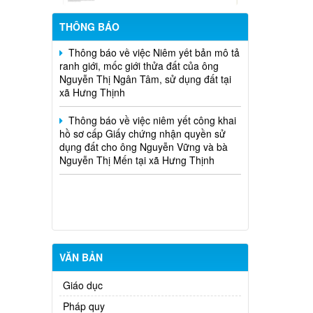
Thời gian đăng: 31/07/2026
Thông báo về việc Niêm yết bản mô tả
lượt xem: 21 | lượt tải:10
THÔNG BÁO
ranh giới, mốc giới thửa đất của ông
13/NQ-TTHĐND
Nguyễn Thị Ngân Tâm, sử dụng đất tại
Nghị quyết về chương trình giám sát
xã Hưng Thịnh
của Thường trực Hội đồng nhân dân
xã Hưng Thịnh năm 2026
Thông báo về việc niêm yết công khai
hồ sơ cấp Giấy chứng nhận quyền sử
Thời gian đăng: 31/07/2026
dụng đất cho ông Nguyễn Vững và bà
lượt xem: 24 | lượt tải:15
Nguyễn Thị Mến tại xã Hưng Thịnh
01/2026/NQ-HĐND
Nghị quyết Ban hành Quy chế làm
việc của Hội đồng nhân dân, Thường
trực Hội đồng nhân dân, các Ban của
Hội đồng nhân dân, Tổ đại biểu Hội
đồng nhân dân và đại biểu Hội đồng
nhân dân xã Hưng Thịnh khóa VII,
nhiệm kỳ 2026-2031
Thời gian đăng: 09/06/2026
VĂN BẢN
lượt xem: 73 | lượt tải:36
Giáo dục
12/NQ-HĐND
Pháp quy
Nghị quyết về chương trình giám sát