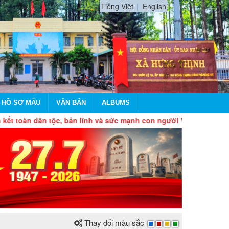
Tiếng Việt
English
 HỒ SƠ MẪU
VĂN BẢN
ALBUMS
 dân tộc, bản lĩnh và sức mạnh con người Việt Nam, tự chủ, tự 
Thay đổi màu sắc