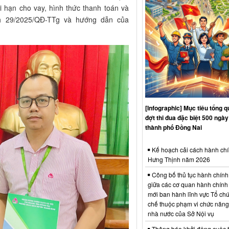
ời hạn cho vay, hình thức thanh toán và
nh 29/2025/QĐ-TTg và hướng dẫn của
[Infographic] Mục tiêu tổng q
đợt thi đua đặc biệt 500 ngà
thành phố Đồng Nai
Kế hoạch cải cách hành chí
Hưng Thịnh năm 2026
Công bố thủ tục hành chính
giữa các cơ quan hành chính
mới ban hành lĩnh vực Tổ chứ
chế thuộc phạm vi chức năng
nhà nước của Sở Nội vụ
Thông báo khởi động cuộc th