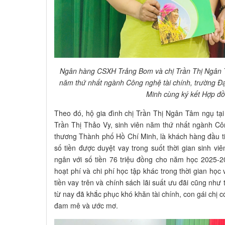
Ngân hàng CSXH Trảng Bom và chị Trần Thị Ngân T
năm thứ nhất ngành Công nghệ tài chính, trường 
Minh cùng ký kết Hợp đ
Theo đó, hộ gia đình chị Trần Thị Ngân Tâm ngụ tạ
Trần Thị Thảo Vy, sinh viên năm thứ nhất ngành Cô
thương Thành phố Hồ Chí Minh, là khách hàng đầu ti
số tiền được duyệt vay trong suốt thời gian sinh viê
ngân với số tiền 76 triệu đồng cho năm học 2025-202
hoạt phí và chi phí học tập khác trong thời gian học 
tiền vay trên và chính sách lãi suất ưu đãi cũng như 
từ nay đã khắc phục khó khăn tài chính, con gái chị có
đam mê và ước mơ.