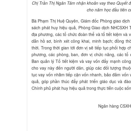
Chị Trần Thị Ngân Tâm nhận khoản vay theo Quyết 
cho năm học đầu tiên c
Bà Phạm Thị Huệ Quyên, Giám đốc Phòng giao dịch
sách phát huy hiệu quả, Phòng Giao dịch NHCSXH T
địa phương, các tổ chức đoàn thể và tổ tiết kiệm và
dẫn hồ sơ, bình xét công khai, minh bạch; đồng th
thời. Trong thời gian tới đơn vị sẽ tiếp tục phối hợp 
phương, các phòng, ban, đơn vị chức năng, các tổ 
Ban quản lý Tổ tiết kiệm và vay vốn đẩy mạnh công 
cho vay này đến người dân, giúp các đối tượng thuộ
tục vay vốn nhằm tiếp cận vốn nhanh, bảo đảm vốn va
quả, góp phần thúc đẩy phát triển giáo dục và đào 
Chính phủ phát huy hiệu quả trong thực tiễn cuộc số
Ngân hàng CSXH Trản