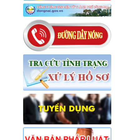
bầu Chủ tịch Hội đồng nhân dân xã
Hưng Thịnh khóa VII, nhiệm kỳ 2026-
2031
Thời gian đăng: 17/04/2026
lượt xem: 256 | lượt tải:51
15/NQ-HĐND
Nghị quyết về việc ban hành chương
trình hoạt động toàn khóa của Hội
đồng nhân dân xã Hưng Thịnh khóa
VII, nhiệm kỳ 2026 - 2031
Thời gian đăng: 31/07/2026
lượt xem: 19 | lượt tải:9
16/NQ-HĐND
Nghị quyết về việc đề nghị điều
chỉnh, bổ sung dự toán thu ngân
sách nhà nước, chi ngân sách địa
phương đợt 1 năm 2026 trên địa bàn
xã
Thời gian đăng: 31/07/2026
lượt xem: 24 | lượt tải:15