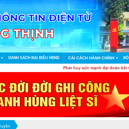
DANH SÁCH ĐẠI BIỂU HĐND
CẢI CÁCH HÀNH CHÍNH
BỘ
▼
▼
Phát huy sức mạnh đại đoàn kết toàn dân tộc
truyền