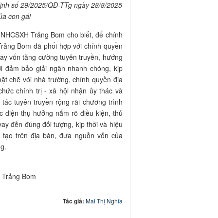
định số 29/2025/QĐ-TTg ngày 28/8/2025
ủa con gái
 NHCSXH Trảng Bom cho biết, để chính
rảng Bom đã phối hợp với chính quyền
 vay vốn tăng cường tuyên truyền, hướng
ời đảm bảo giải ngân nhanh chóng, kịp
chặt chẽ với nhà trường, chính quyền địa
chức chính trị - xã hội nhận ủy thác và
tác tuyên truyền rộng rãi chương trình
c diện thụ hưởng nắm rõ điều kiện, thủ
y đến đúng đối tượng, kịp thời và hiệu
tạo trên địa bàn, đưa nguồn vốn của
ng.
g Bom
Tác giả:
Mai Thị Nghĩa