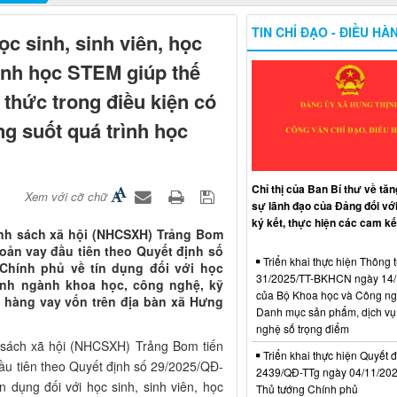
TIN CHỈ ĐẠO - ĐIỀU HÀ
ọc sinh, sinh viên, học
gành học STEM giúp thế
i thức trong điều kiện có
g suốt quá trình học
Chỉ thị của Ban Bí thư về tă
Xem với cỡ chữ
sự lãnh đạo của Đảng đối với
ký kết, thực hiện các cam kế
ính sách xã hội (NHCSXH) Trảng Bom
hoản vay đầu tiên theo Quyết định số
Triển khai thực hiện Thông t
Chính phủ về tín dụng đối với học
31/2025/TT-BKHCN ngày 14/
 sinh ngành khoa học, công nghệ, kỹ
của Bộ Khoa học và Công ng
h hàng vay vốn trên địa bàn xã Hưng
Danh mục sản phẩm, dịch vụ
nghệ số trọng điểm
 sách xã hội (NHCSXH) Trảng Bom tiến
Triển khai thực hiện Quyết đ
đầu tiên theo Quyết định số 29/2025/QĐ-
2439/QĐ-TTg ngày 04/11/20
 dụng đối với học sinh, sinh viên, học
Thủ tướng Chính phủ