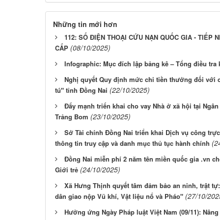
Những tin mới hơn
112: SỐ ĐIỆN THOẠI CỨU NẠN QUỐC GIA - TIẾP
(08/10/2025)
CẤP
Infographic: Mục đích lập bảng kê – Tổng điều tra
Nghị quyết Quy định mức chi tiền thưởng đối với
(22/10/2025)
tú" tỉnh Đồng Nai
Đẩy mạnh triển khai cho vay Nhà ở xã hội tại Ngâ
(23/10/2025)
Trảng Bom
Sở Tài chính Đồng Nai triển khai Dịch vụ công trực
(2
thông tin truy cập và danh mục thủ tục hành chính
Đồng Nai miễn phí 2 năm tên miền quốc gia .vn c
(24/10/2025)
Giới trẻ
Xã Hưng Thịnh quyết tâm đảm bảo an ninh, trật tự:
(27/10/202
dân giao nộp Vũ khí, Vật liệu nổ và Pháo"
Hưởng ứng Ngày Pháp luật Việt Nam (09/11): Nâng 