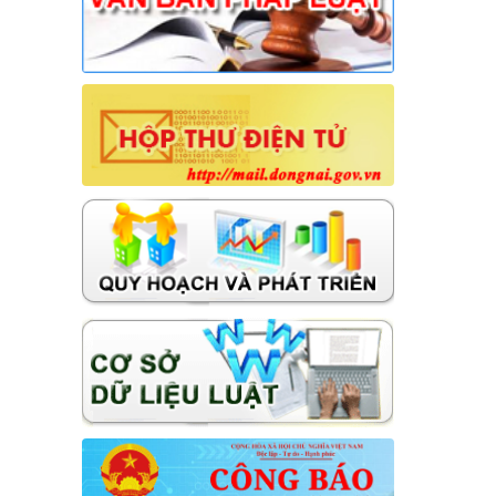
17/NQ-HĐND
Nghị quyết về điều chỉnh, không tiếp
tục thực hiện một số chỉ tiêu và bổ
sung giải pháp thực hiện kế hoạch
phát triển KTXH-QPAN năm 2026
trên địa bàn xã Hưng Thịnh
Thời gian đăng: 31/07/2026
lượt xem: 20 | lượt tải:12
18/NQ-HĐND
Nghị quyết về việc điều chỉnh, bổ
sung Kế hoạch đầu tư công năm
2026 (đợt 1) xã Hưng Thịnh
Thời gian đăng: 31/07/2026
lượt xem: 23 | lượt tải:12
14/NQ-HĐND
Nghị quyết về việc sắp xếp, tổ chức
lại các ấp trên địa bàn xã Hưng Thịnh
Thời gian đăng: 31/07/2026
lượt xem: 22 | lượt tải:11