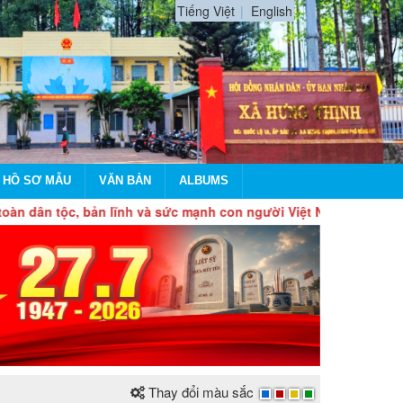
Tiếng Việt
English
 HỒ SƠ MẪU
VĂN BẢN
ALBUMS
, bản lĩnh và sức mạnh con người Việt Nam, tự chủ, tự hào bước
Thay đổi màu sắc