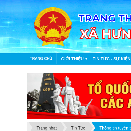
TRANG CHỦ
GIỚI THIỆU
TIN TỨC - SỰ KIỆN
▼
Trang nhất
Tin Tức
Thông tin tuyên 