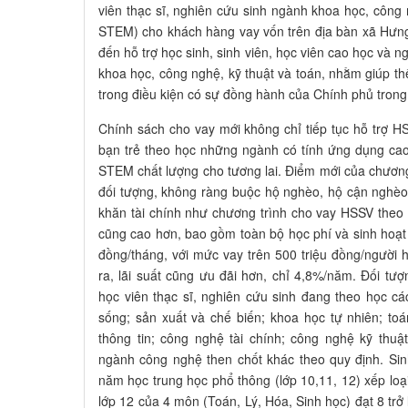
viên thạc sĩ, nghiên cứu sinh ngành khoa học, công n
STEM) cho khách hàng vay vốn trên địa bàn xã Hưn
đến hỗ trợ học sinh, sinh viên, học viên cao học và 
khoa học, công nghệ, kỹ thuật và toán, nhằm giúp thế 
trong điều kiện có sự đồng hành của Chính phủ trong 
Chính sách cho vay mới không chỉ tiếp tục hỗ trợ 
bạn trẻ theo học những ngành có tính ứng dụng ca
STEM chất lượng cho tương lai. Điểm mới của chươn
đối tượng, không ràng buộc hộ nghèo, hộ cận nghèo
khăn tài chính như chương trình cho vay HSSV the
cũng cao hơn, bao gồm toàn bộ học phí và sinh hoạt p
đồng/tháng, với mức vay trên 500 triệu đồng/người 
ra, lãi suất cũng ưu đãi hơn, chỉ 4,8%/năm. Đối tượ
học viên thạc sĩ, nghiên cứu sinh đang theo học 
sống; sản xuất và chế biến; khoa học tự nhiên; to
thông tin; công nghệ tài chính; công nghệ kỹ thuật
ngành công nghệ then chốt khác theo quy định. Sin
năm học trung học phổ thông (lớp 10,11, 12) xếp loạ
lớp 12 của 4 môn (Toán, Lý, Hóa, Sinh học) đạt 8 trở 