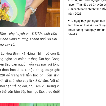
tuyến “Tìm hiểu về Chuyển đổ
Cải cách hành chính” tỉnh Đ
năm 2025
Từ ngay bây giờ, người dân 
làm Thủ tục thai sản và Chuy
nhận lương hưu ngay trên ứ
âm - phụ huynh em T.T.T.V, sinh viên
VNeID
Đại học Công thương Thành phố Hồ Chí
ồng vay vốn
i ấp Hòa Bình, xã Hưng Thịnh có con là
ng nghệ tài chính trường Đại học Công
ên tiếp cận nguồn vốn vay này với tổng
n theo học là 304 triệu đồng, được giải
6 để trang trải tiền học phí, tiền sinh
với lãi suất cho vay là 4,8%/năm. Với số
thời hạn trả nợ dài, chị Tâm vui mừng vì
 thể yên tâm tiếp tục học tập, theo đuổi