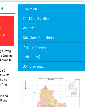
NH
Giới thiệu
Tin Tức - Sự kiện
Văn bản
Cải cách hành chính
Phản ánh góp ý
ng cường
 công tác
Lịch làm việc
t quốc tế
Bộ hồ sơ mẫu
ư số
11/2025
hệ về
 công
ịnh số
25 của