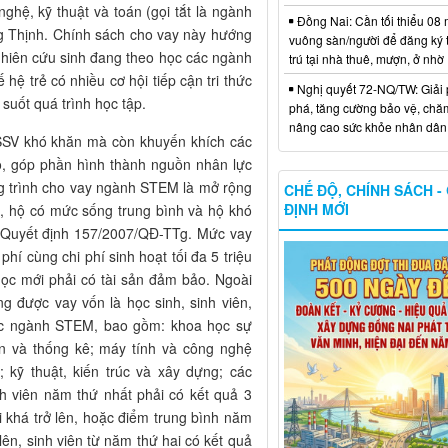
ghệ, kỹ thuật và toán (gọi tắt là ngành
Đồng Nai: Cần tối thiểu 08 
g Thịnh. Chính sách cho vay này hướng
vuông sàn/người để đăng ký
nghiên cứu sinh đang theo học các ngành
trú tại nhà thuê, mượn, ở nhờ
hệ trẻ có nhiều cơ hội tiếp cận tri thức
Nghị quyết 72-NQ/TW: Giải 
suốt quá trình học tập.
phá, tăng cường bảo vệ, chă
nâng cao sức khỏe nhân dân
HSSV khó khăn mà còn khuyến khích các
o, góp phần hình thành nguồn nhân lực
g trình cho vay ngành STEM là mở rộng
CHẾ ĐỘ, CHÍNH SÁCH -
ĐỊNH MỚI
, hộ có mức sống trung bình và hộ khó
o Quyết định 157/2007/QĐ-TTg. Mức vay
hí cùng chi phí sinh hoạt tối đa 5 triệu
học mới phải có tài sản đảm bảo. Ngoài
ng được vay vốn là học sinh, sinh viên,
các ngành STEM, bao gồm: khoa học sự
án và thống kê; máy tính và công nghệ
; kỹ thuật, kiến trúc và xây dựng; các
h viên năm thứ nhất phải có kết quả 3
i khá trở lên, hoặc điểm trung bình năm
lên, sinh viên từ năm thứ hai có kết quả