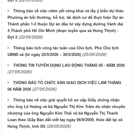
Thông báo về việc niêm yết công khai và lấy ý kiến dự thảo
Phương án bồi thường, hỗ trợ, tái định cư để thực hiện Dự án
Thành phần 1-2 thuộc Dự án đầu tư xây dựng đường Vành đai
4 Thành phố Hồ Chí Minh (đoạn tuyến qua xã Hưng Thịnh) -
(22/05/2026)
Đợt 2
Thông báo lịch công tác tuần của Chủ tịch, Phó Chủ tịch
(25/05/2026)
UBND xã (từ ngày 25/5/2026 – 30/5/2026)
THÔNG TIN TUYỂN DỤNG LAO ĐỘNG THÁNG 05 - NĂM 2026
(27/05/2026)
THÔNG BÁO TỔ CHỨC SÀN GIAO DỊCH VIỆC LÀM THÁNG
(27/05/2026)
06 NĂM 2026
Thông báo về việc giải quyết hồ sơ cấp Giấy chứng nhận
cho ông Lê Hoàng và bà Nguyễn Thị Kim Trâm do nhận chuyển
nhượng của ông Nguyễn Kim Thái và bà Nguyễn Thị Thanh
Loan theo Giấy Bán đất viết tay ngày 06/9/2009, thửa đất tại xã
(28/05/2026)
Hưng Thịnh, tỉnh Đồ