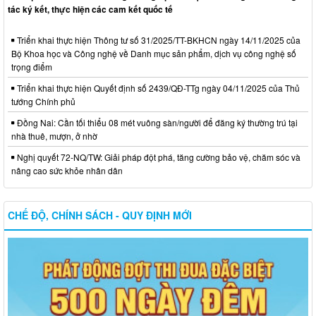
Thời gian đăng: 09/06/2026
tác ký kết, thực hiện các cam kết quốc tế
lượt xem: 75 | lượt tải:37
12/NQ-HĐND
Triển khai thực hiện Thông tư số 31/2025/TT-BKHCN ngày 14/11/2025 của
Nghị quyết về chương trình giám sát của Hội đồng nhân dân
Bộ Khoa học và Công nghệ về Danh mục sản phẩm, dịch vụ công nghệ số
xã Hưng Thịnh năm 2026
trọng điểm
Thời gian đăng: 09/06/2026
Triển khai thực hiện Quyết định số 2439/QĐ-TTg ngày 04/11/2025 của Thủ
lượt xem: 94 | lượt tải:39
tướng Chính phủ
1277/QĐ-UBND
Đồng Nai: Cần tối thiểu 08 mét vuông sàn/người để đăng ký thường trú tại
Quyết định về việc phê chuẩn kết quả bầu Chủ tịch, các Phó
nhà thuê, mượn, ở nhờ
Chủ tịch Ủy ban nhân dân xã Hưng Thịnh khóa VII, nhiệm kỳ
Nghị quyết 72-NQ/TW: Giải pháp đột phá, tăng cường bảo vệ, chăm sóc và
2026 - 2031
nâng cao sức khỏe nhân dân
Thời gian đăng: 13/04/2026
lượt xem: 296 | lượt tải:55
CHẾ ĐỘ, CHÍNH SÁCH - QUY ĐỊNH MỚI
01/NQ-HĐND
Nghị quyết về việc xác nhận kết quả bầu Chủ tịch Hội đồng
nhân dân xã Hưng Thịnh khóa VII, nhiệm kỳ 2026-2031
Thời gian đăng: 17/04/2026
lượt xem: 258 | lượt tải:51