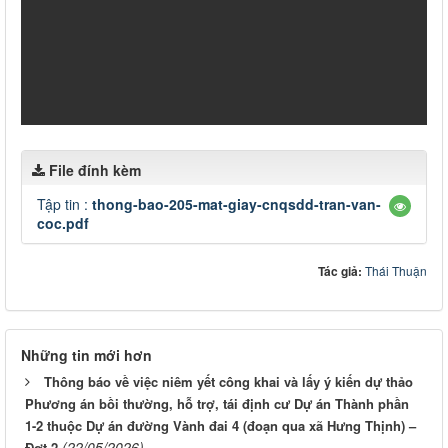
File đính kèm
Tập tin :
thong-bao-205-mat-giay-cnqsdd-tran-van-
coc.pdf
Tác giả:
Thái Thuận
Những tin mới hơn
Thông báo về việc niêm yết công khai và lấy ý kiến dự thảo
Phương án bồi thường, hỗ trợ, tái định cư Dự án Thành phần
1-2 thuộc Dự án đường Vành đai 4 (đoạn qua xã Hưng Thịnh) –
(22/05/2026)
Đợt 2