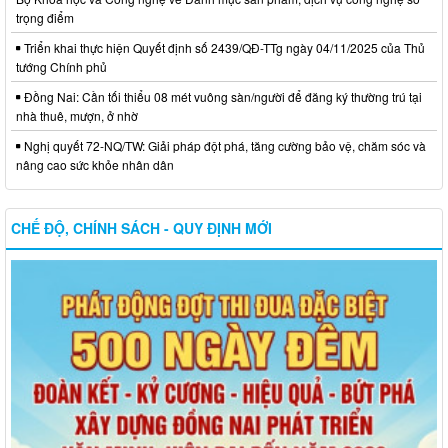
trọng điểm
Nghị quyết về chương trình giám sát của Hội đồng nhân dân
xã Hưng Thịnh năm 2026
Triển khai thực hiện Quyết định số 2439/QĐ-TTg ngày 04/11/2025 của Thủ
Thời gian đăng: 09/06/2026
tướng Chính phủ
lượt xem: 93 | lượt tải:39
Đồng Nai: Cần tối thiểu 08 mét vuông sàn/người để đăng ký thường trú tại
nhà thuê, mượn, ở nhờ
1277/QĐ-UBND
Quyết định về việc phê chuẩn kết quả bầu Chủ tịch, các Phó
Nghị quyết 72-NQ/TW: Giải pháp đột phá, tăng cường bảo vệ, chăm sóc và
Chủ tịch Ủy ban nhân dân xã Hưng Thịnh khóa VII, nhiệm kỳ
nâng cao sức khỏe nhân dân
2026 - 2031
Thời gian đăng: 13/04/2026
lượt xem: 296 | lượt tải:55
CHẾ ĐỘ, CHÍNH SÁCH - QUY ĐỊNH MỚI
01/NQ-HĐND
Nghị quyết về việc xác nhận kết quả bầu Chủ tịch Hội đồng
nhân dân xã Hưng Thịnh khóa VII, nhiệm kỳ 2026-2031
Thời gian đăng: 17/04/2026
lượt xem: 257 | lượt tải:51